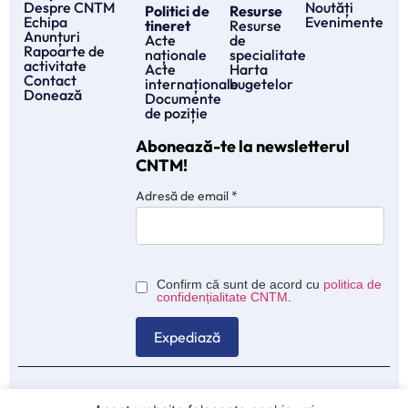
Despre CNTM
Noutăți
Politici de
Resurse
Echipa
Evenimente
tineret
Resurse
Anunțuri
Acte
de
Rapoarte de
naționale
specialitate
activitate
Acte
Harta
Contact
internaționale
bugetelor
Donează
Documente
de poziție
Abonează-te la newsletterul
CNTM!
Adresă de email
*
Confirm că sunt de acord cu
politica de
confidențialitate CNTM
.
© 2025 CNTM – Consiliul Naţional al Tineretului din Moldova.