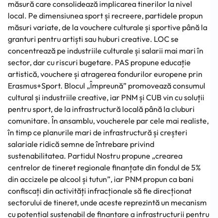
măsură care consolidează implicarea tinerilor la nivel
local. Pe dimensiunea sport și recreere, partidele propun
măsuri variate, de la vouchere culturale și sportive până la
granturi pentru artiști sau huburi creative. LOC se
concentrează pe industriile culturale și salarii mai mari în
sector, dar cu riscuri bugetare. PAS propune educație
artistică, vouchere și atragerea fondurilor europene prin
Erasmus+Sport. Blocul „Împreună” promovează consumul
cultural și industriile creative, iar PNM și CUB vin cu soluții
pentru sport, de la infrastructură locală până la cluburi
comunitare. În ansamblu, voucherele par cele mai realiste,
în timp ce planurile mari de infrastructură și creșteri
salariale ridică semne de întrebare privind
sustenabilitatea. Partidul Nostru propune „crearea
centrelor de tineret regionale finanțate din fondul de 5%
din accizele pe alcool și tutun”, iar PNM propun ca bani
confiscați din activități infracționale să fie direcționat
sectorului de tineret, unde aceste reprezintă un mecanism
cu potențial sustenabil de finanțare a infrastructurii pentru