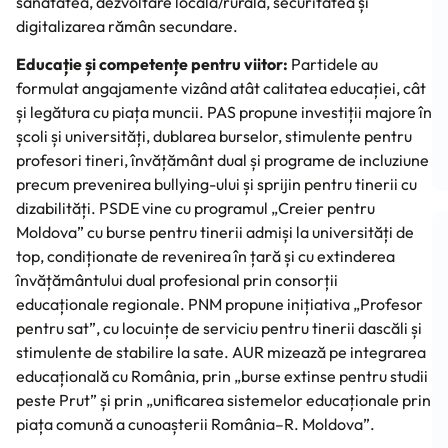
sănătatea, dezvoltare locală/rurală, securitatea și
digitalizarea rămân secundare.
Educație și competențe pentru viitor:
Partidele au
formulat angajamente vizând atât calitatea educației, cât
și legătura cu piața muncii. PAS propune investiții majore în
școli și universități, dublarea burselor, stimulente pentru
profesori tineri, învățământ dual și programe de incluziune
precum prevenirea bullying-ului și sprijin pentru tinerii cu
dizabilități. PSDE vine cu programul „Creier pentru
Moldova” cu burse pentru tinerii admiși la universități de
top, condiționate de revenirea în țară și cu extinderea
învățământului dual profesional prin consorții
educaționale regionale. PNM propune inițiativa „Profesor
pentru sat”, cu locuințe de serviciu pentru tinerii dascăli și
stimulente de stabilire la sate. AUR mizează pe integrarea
educațională cu România, prin „burse extinse pentru studii
peste Prut” și prin „unificarea sistemelor educaționale prin
piața comună a cunoașterii România–R. Moldova”.