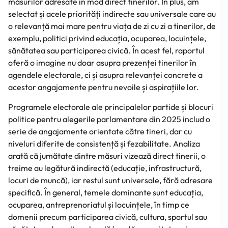
măsurilor adresate în mod direct tinerilor. În plus, am
selectat și acele priorități indirecte sau universale care au
o relevanță mai mare pentru viața de zi cu zi a tinerilor, de
exemplu, politici privind educația, ocuparea, locuințele,
sănătatea sau participarea civică. În acest fel, raportul
oferă o imagine nu doar asupra prezenței tinerilor în
agendele electorale, ci și asupra relevanței concrete a
acestor angajamente pentru nevoile și aspirațiile lor.
Programele electorale ale principalelor partide și blocuri
politice pentru alegerile parlamentare din 2025 includ o
serie de angajamente orientate către tineri, dar cu
niveluri diferite de consistență și fezabilitate. Analiza
arată că jumătate dintre măsuri vizează direct tinerii, o
treime au legătură indirectă (educație, infrastructură,
locuri de muncă), iar restul sunt universale, fără adresare
specifică. În general, temele dominante sunt educația,
ocuparea, antreprenoriatul și locuințele, în timp ce
domenii precum participarea civică, cultura, sportul sau