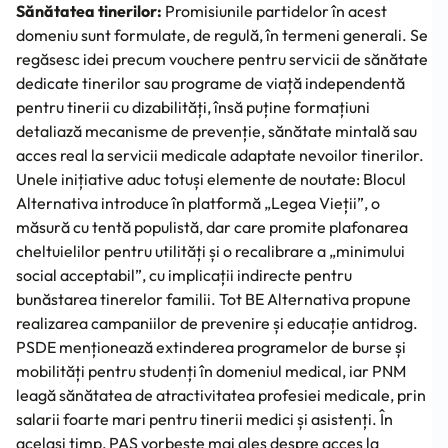
Sănătatea tinerilor:
Promisiunile partidelor în acest
domeniu sunt formulate, de regulă, în termeni generali. Se
regăsesc idei precum vouchere pentru servicii de sănătate
dedicate tinerilor sau programe de viață independentă
pentru tinerii cu dizabilități, însă puține formațiuni
detaliază mecanisme de prevenție, sănătate mintală sau
acces real la servicii medicale adaptate nevoilor tinerilor.
Unele inițiative aduc totuși elemente de noutate: Blocul
Alternativa introduce în platformă „Legea Vieții”, o
măsură cu tentă populistă, dar care promite plafonarea
cheltuielilor pentru utilități și o recalibrare a „minimului
social acceptabil”, cu implicații indirecte pentru
bunăstarea tinerelor familii. Tot BE Alternativa propune
realizarea campaniilor de prevenire și educație antidrog.
PSDE menționează extinderea programelor de burse și
mobilități pentru studenți în domeniul medical, iar PNM
leagă sănătatea de atractivitatea profesiei medicale, prin
salarii foarte mari pentru tinerii medici și asistenți. În
același timp, PAS vorbește mai ales despre acces la