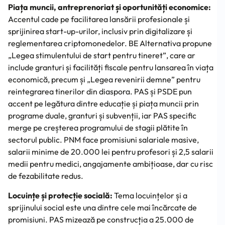
Piața muncii, antreprenoriat și oportunități economice:
Accentul cade pe facilitarea lansării profesionale și
sprijinirea start-up-urilor, inclusiv prin digitalizare și
reglementarea criptomonedelor. BE Alternativa propune
„Legea stimulentului de start pentru tineret”, care ar
include granturi și facilități fiscale pentru lansarea în viața
economică, precum și „Legea revenirii demne” pentru
reintegrarea tinerilor din diaspora. PAS și PSDE pun
accent pe legătura dintre educație și piața muncii prin
programe duale, granturi și subvenții, iar PAS specific
merge pe creșterea programului de stagii plătite în
sectorul public. PNM face promisiuni salariale masive,
salarii minime de 20.000 lei pentru profesori și 2,5 salarii
medii pentru medici, angajamente ambițioase, dar cu risc
de fezabilitate redus.
Locuințe și protecție socială:
Tema locuințelor și a
sprijinului social este una dintre cele mai încărcate de
promisiuni. PAS mizează pe construcția a 25.000 de