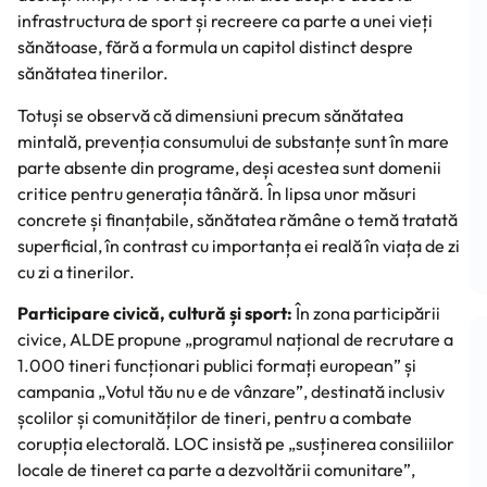
infrastructura de sport și recreere ca parte a unei vieți
sănătoase, fără a formula un capitol distinct despre
sănătatea tinerilor.
Totuși se observă că dimensiuni precum sănătatea
mintală, prevenția consumului de substanțe sunt în mare
parte absente din programe, deși acestea sunt domenii
critice pentru generația tânără. În lipsa unor măsuri
concrete și finanțabile, sănătatea rămâne o temă tratată
superficial, în contrast cu importanța ei reală în viața de zi
cu zi a tinerilor.
Participare civică, cultură și sport:
În zona participării
civice, ALDE propune „programul național de recrutare a
1.000 tineri funcționari publici formați european” și
campania „Votul tău nu e de vânzare”, destinată inclusiv
școlilor și comunităților de tineri, pentru a combate
corupția electorală. LOC insistă pe „susținerea consiliilor
locale de tineret ca parte a dezvoltării comunitare”,