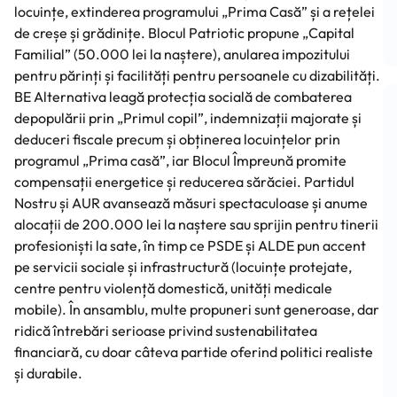
locuințe, extinderea programului „Prima Casă” și a rețelei
de creșe și grădinițe. Blocul Patriotic propune „Capital
Familial” (50.000 lei la naștere), anularea impozitului
pentru părinți și facilități pentru persoanele cu dizabilități.
BE Alternativa leagă protecția socială de combaterea
depopulării prin „Primul copil”, indemnizații majorate și
deduceri fiscale precum și obținerea locuințelor prin
programul „Prima casă”, iar Blocul Împreună promite
compensații energetice și reducerea sărăciei. Partidul
Nostru și AUR avansează măsuri spectaculoase și anume
alocații de 200.000 lei la naștere sau sprijin pentru tinerii
profesioniști la sate, în timp ce PSDE și ALDE pun accent
pe servicii sociale și infrastructură (locuințe protejate,
centre pentru violență domestică, unități medicale
mobile). În ansamblu, multe propuneri sunt generoase, dar
ridică întrebări serioase privind sustenabilitatea
financiară, cu doar câteva partide oferind politici realiste
și durabile.