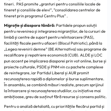
tineri. PAS promite „granturi pentru consiliile locale de
tineret și consiliile de elevi”, ”consolidarea centrelor de
tineret prin programul Centru Plus” .
Migrație și diaspora tânără:
Partidele propun soluții
pentru revenirea și integrarea migranților, de la cursuri de
limbă și centre de suport pentru reîntoarcere (PAS),
facilități fiscale pentru afaceri (Blocul Patriotic), până la
„Legea revenirii demne” (BE Alternativa) sau programe de
recalificare și repatriere economică (CUB). ALDE și LOC
pun accent pe implicarea diasporei prin vot online, burse și
proiecte culturale, PSDE și PNM vin cu pachete complexe
de reintegrare, iar Partidul Liberal și AUR promit
recunoașterea rapidă a diplomelor și burse suplimentare.
În ansamblu, se combină măsuri realiste, precum sprijinul
la întoarcere și recunoașterea studiilor, cu inițiative mai
ambițioase, greu de susținut fără resurse și consens politic.
Pentru o analiză detaliată, cu prioritățile fiecărui partid și