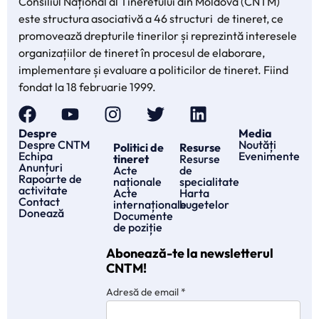
Consiliul Național al Tineretului din Moldova (CNTM)
este structura asociativă a 46 structuri de tineret, ce
promovează drepturile tinerilor și reprezintă interesele
organizațiilor de tineret în procesul de elaborare,
implementare și evaluare a politicilor de tineret. Fiind
fondat la 18 februarie 1999.
Despre
Media
Despre CNTM
Noutăți
Politici de
Resurse
Echipa
Evenimente
tineret
Resurse
Anunțuri
Acte
de
Rapoarte de
naționale
specialitate
activitate
Acte
Harta
Contact
internaționale
bugetelor
Donează
Documente
de poziție
Abonează-te la newsletterul
CNTM!
Adresă de email
*