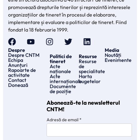
promovează drepturile tinerilor și reprezintă interesele
organizațiilor de tineret în procesul de elaborare,
implementare și evaluare a politicilor de tineret. Fiind
fondat la 18 februarie 1999.
Despre
Media
Despre CNTM
Noutăți
Politici de
Resurse
Echipa
Evenimente
tineret
Resurse
Anunțuri
Acte
de
Rapoarte de
naționale
specialitate
activitate
Acte
Harta
Contact
internaționale
bugetelor
Donează
Documente
de poziție
Abonează-te la newsletterul
CNTM!
Adresă de email
*