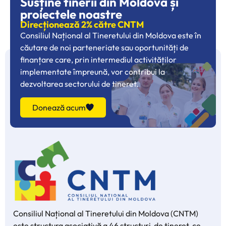
Susține tinerii din Moldova și
proiectele noastre
Direcționează 2% către CNTM
Consiliul Național al Tineretului din Moldova este în
căutare de noi parteneriate sau oportunități de
finanțare care, prin intermediul activităților
implementate împreună, vor contribui la
dezvoltarea sectorului de tineret.
Donează acum
Consiliul Național al Tineretului din Moldova (CNTM)
este structura asociativă a 46 structuri de tineret, ce