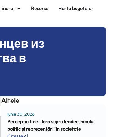
 tineret
Resurse
Harta bugetelor
нцев из
ва в
Altele
iunie 30, 2026
Percepția tinerilora supra leadershipului
politic și reprezentării în societate
Citește