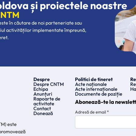
oldova și proiectele noastre
 CNTM
 este în căutare de noi parteneriate sau
diul activităților implementate împreună,
eret.
Despre
Politici de tineret
Re
Despre CNTM
Acte naționale
Re
Echipa
Acte internaționale
Ha
Anunțuri
Documente de poziție
Rapoarte de
Abonează-te la newslet
activitate
Contact
Adresă de email
*
Donează
TM) este
e promovează