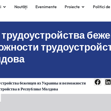
i
Noutăți
Evenimente
Proiecte
Politici de
 трудоустройства беже
ожности трудоустройст
лдова
устройства беженцев из Украины и возможности
стройства в Республике Молдова