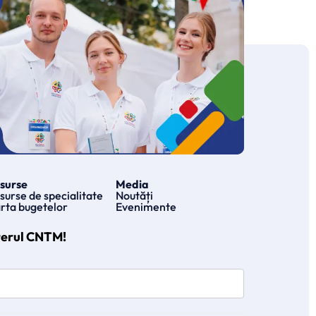
surse
Media
surse de specialitate
Noutăți
rta bugetelor
Evenimente
terul CNTM!