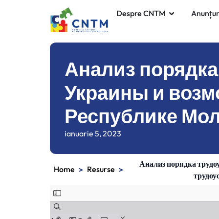
Despre CNTM
Anunțur
Анализ порядка
Украины и возм
Республике Мо
ianuarie 5, 2023
Анализ порядка трудо
Home
Resurse
>
>
трудоу