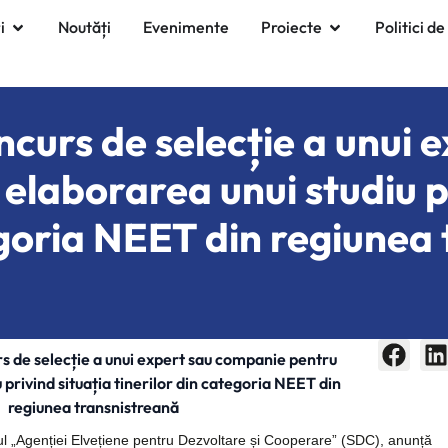
i
Noutăți
Evenimente
Proiecte
Politici de
urs de selecție a unui e
laborarea unui studiu pr
egoria NEET din regiunea
 de selecție a unui expert sau companie pentru
 privind situația tinerilor din categoria NEET din
regiunea transnistreană
ul „Agenției Elvețiene pentru Dezvoltare și Cooperare” (SDC),
anunță