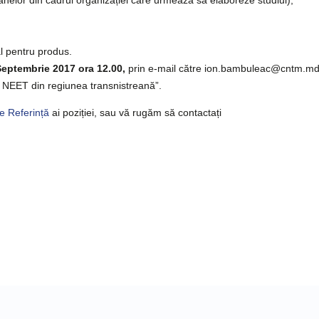
al pentru produs.
eptembrie 2017 ora 12.00,
prin e-mail către ion.bambuleac@cntm.m
i NEET din regiunea transnistreană”.
e Referință
ai poziției, sau vă rugăm să contactați