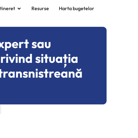
 tineret
Resurse
Harta bugetelor
xpert sau
ivind situația
 transnistreană