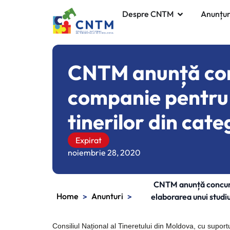
Despre CNTM
Anunțur
CNTM anunță conc
companie pentru e
tinerilor din cat
Expirat
noiembrie 28, 2020
CNTM anunță concurs
Home
Anunturi
>
>
elaborarea unui studiu
Consiliul Național al Tineretului din Moldova, cu
suport