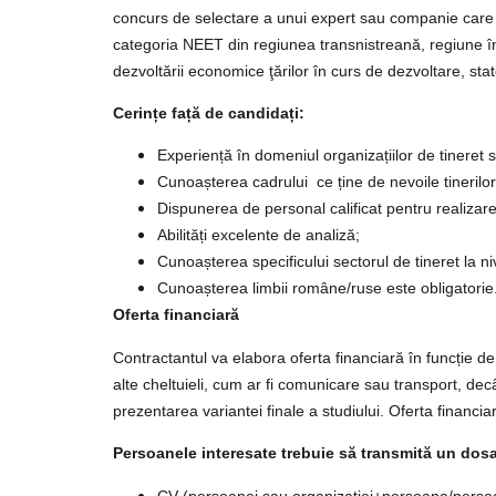
concurs de selectare a unui expert sau companie care se
categoria NEET din regiunea transnistreană, regiune în c
dezvoltării economice ţărilor în curs de dezvoltare, sta
Cerințe față de candidați:
Experiență în domeniul organizațiilor de tineret 
Cunoașterea cadrului ce ține de nevoile tinerilo
Dispunerea de personal calificat pentru realizar
Abilități excelente de analiză;
Cunoașterea specificului sectorul de tineret la ni
Cunoașterea limbii române/ruse este obligatorie
Oferta financiară
Contractantul va elabora oferta financiară în funcție d
alte cheltuieli, cum ar fi comunicare sau transport, dec
prezentarea variantei finale a studiului. Oferta financi
Persoanele interesate trebuie să transmită un dosa
CV (persoanei sau organizației+persoana/persoan