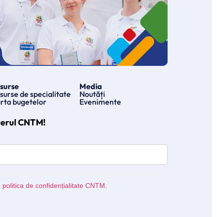
surse
Media
surse de specialitate
Noutăți
rta bugetelor
Evenimente
terul CNTM!
u
politica de confidențialitate CNTM
.