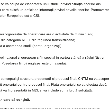
 va ocupa de elaborarea unui studiu privind situația tinerilor din
are există un deficit de informații privind nevoile tinerilor. Promovare
telor Europei de est și CSI.
sau organizație de tineret care are o activitate de minim 1 an;
r din categoria NEET din regiunea transnistreană;
ea a asemenea studii (pentru organizații);
vel național și european și în special în partea stângă a râului Nistru ;
. Posedarea limbii engleze este un avantaj.
e conceptul și structura prezentată și produsul final. CNTM nu va acoper
ât onorariul pentru produsul final. Plata onorariului se va efectua după
ară va fi prezentată în MDL și va include
suma brută
solicitată.
r, care să conțină:
elor din cadrul organizației care urmează să elaboreze studiul);