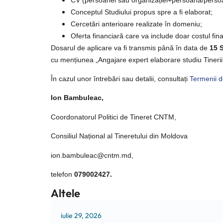
Conceptul Studiului propus spre a fi elaborat;
Cercetări anterioare realizate în domeniu;
Oferta financiară care va include doar costul fin
Dosarul de aplicare va fi transmis până în data de
15 S
cu mențiunea „Angajare expert elaborare studiu Tineri
În cazul unor întrebări sau detalii, consultați
Termenii d
Ion Bambuleac,
Coordonatorul Politici de Tineret CNTM,
Consiliul Național al Tineretului din Moldova
ion.bambuleac@cntm.md,
telefon
079002427.
Altele
iulie 29, 2026