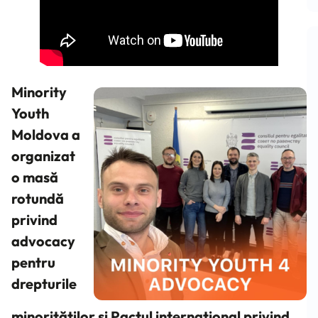
Minority
Youth
Moldova a
organizat
o masă
rotundă
privind
advocacy
pentru
drepturile
minorităților și Pactul internațional privind