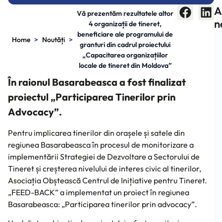
A
Vă prezentăm rezultatele altor
n
4 organizații de tineret,
beneficiare ale programului de
>
>
Home
Noutăți
granturi din cadrul proiectului
„Capacitarea organizațiilor
locale de tineret din Moldova”
În raionul Basarabeasca a fost finalizat
proiectul „Participarea Tinerilor prin
Advocacy”.
Pentru implicarea tinerilor din orașele și satele din
regiunea Basarabeasca în procesul de monitorizare a
implementării Strategiei de Dezvoltare a Sectorului de
Tineret și creșterea nivelului de interes civic al tinerilor,
Asociația Obștească Centrul de Inițiative pentru Tineret.
„FEED-BACK” a implementat un proiect în regiunea
Basarabeasca: „Participarea tinerilor prin advocacy”.