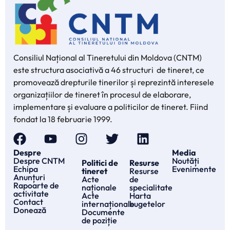
Consiliul Național al Tineretului din Moldova (CNTM)
este structura asociativă a 46 structuri de tineret, ce
promovează drepturile tinerilor și reprezintă interesele
organizațiilor de tineret în procesul de elaborare,
implementare și evaluare a politicilor de tineret. Fiind
fondat la 18 februarie 1999.
Despre
Media
Despre CNTM
Noutăți
Politici de
Resurse
Echipa
Evenimente
tineret
Resurse
Anunțuri
Acte
de
Rapoarte de
naționale
specialitate
activitate
Acte
Harta
Contact
internaționale
bugetelor
Donează
Documente
de poziție