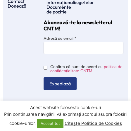
Contact
internaționale
bugetelor
Donează
Documente
de poziție
Abonează-te la newsletterul
CNTM!
Adresă de email
*
Confirm că sunt de acord cu
politica de
confidențialitate CNTM
.
© 2025 CNTM – Consiliul Naţional al Tineretului din Moldova.
Acest website folosește cookie-uri
Această pagină web este finanțată de Uniunea Europeană.
Prin continuarea navigării, vă exprimați acordul asupra folosirii
Politica cookies
cookie-urilor.
Citește Politica de Cookies
Accept tot