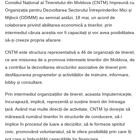
Consiliul Național al Tineretului din Moldova (CNTM) împreună cu
Organizația pentru Dezvoltarea Sectorului Întreprinderilor Mici și
Mijlocii (ODIMM) au semnat astăzi, 18 mai, un acord de
colaborare privind abilitarea economică a tinerilor, prin
intermediul căruia aceștia vor fi capacitați și vor avea posibilitatea
să-și creeze propria afacere.
CNTM este structura reprezentativă a 46 de organizații de tineret,
ce are misiunea de a promova interesele tinerilor din Moldova, de
a contribui la dezvoltarea structurilor asociative de tineret prin
desfășurarea programelor și activităților de instruire, informare,
lobby și consultare.
Prin intermediul organizațiilor de tineret, aceasta împuternicește,
încurajează, implică, reprezentă și susține tinerii din întreaga
țară. Având mai multe direcții de activitate, CNTM își dorește să
mărească numărul tinerilor în structurile de conducere, să-i
implice în procesul de luare a deciziilor, să le formeze spiritul
civic, promovând voluntariatul, să le ofere posibilități prin care îți
pot crea și îmbunătăți capacitățile lor financiare.