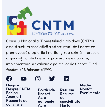
Consiliul Național al Tineretului din Moldova (CNTM)
este structura asociativă a 46 structuri de tineret, ce
promovează drepturile tinerilor și reprezintă interesele
organizațiilor de tineret în procesul de elaborare,
implementare și evaluare a politicilor de tineret. Fiind
fondat la 18 februarie 1999.
Despre
Media
Despre CNTM
Noutăți
Politici de
Resurse
Echipa
Evenimente
tineret
Resurse
Anunțuri
Acte
de
Rapoarte de
naționale
specialitate
activitate
Acte
Harta