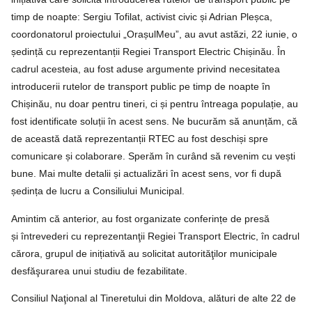
timp de noapte: Sergiu Tofilat, activist civic și Adrian Pleșca,
coordonatorul proiectului „OrașulMeu”, au avut astăzi, 22 iunie, o
ședință cu reprezentanții Regiei Transport Electric Chișinău. În
cadrul acesteia, au fost aduse argumente privind necesitatea
introducerii rutelor de transport public pe timp de noapte în
Chișinău, nu doar pentru tineri, ci și pentru întreaga populație, au
fost identificate soluții în acest sens. Ne bucurăm să anunțăm, că
de această dată reprezentanții RTEC au fost deschiși spre
comunicare și colaborare. Sperăm în curând să revenim cu vești
bune. Mai multe detalii și actualizări în acest sens, vor fi după
ședința de lucru a Consiliului Municipal.
Amintim că anterior, au fost organizate conferințe de presă
și întrevederi cu reprezentanţii Regiei Transport Electric, în cadrul
cărora, grupul de inițiativă au solicitat autorităţilor municipale
desfăşurarea unui studiu de fezabilitate.
Consiliul Naţional al Tineretului din Moldova, alături de alte 22 de