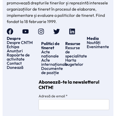
promovează drepturile tinerilor și reprezintă interesele
organizațiilor de tineret în procesul de elaborare,
implementare și evaluare a politicilor de tineret. Fiind
fondat la 18 februarie 1999.
Despre
Media
Despre CNTM
Noutăți
Politici de
Resurse
Echipa
Evenimente
tineret
Resurse
Anunțuri
Acte
de
Rapoarte de
naționale
specialitate
activitate
Acte
Harta
Contact
internaționale
bugetelor
Donează
Documente
de poziție
Abonează-te la newsletterul
CNTM!
Adresă de email
*