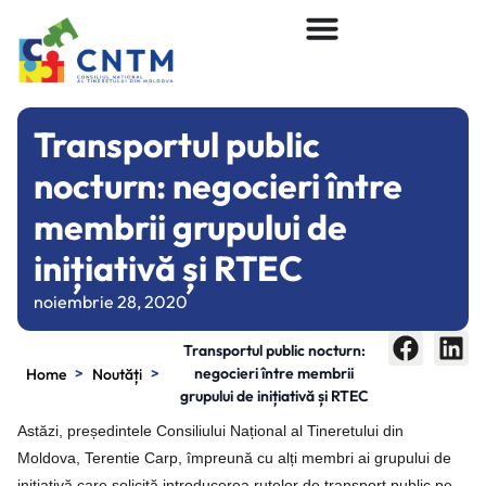
Transportul public
nocturn: negocieri între
membrii grupului de
inițiativă și RTEC
noiembrie 28, 2020
Transportul public nocturn:
>
>
negocieri între membrii
Home
Noutăți
grupului de inițiativă și RTEC
Astăzi, președintele Consiliului Național al Tineretului din
Moldova, Terentie Carp, împreună cu alți membri ai grupului de
inițiativă care solicită introducerea rutelor de transport public pe