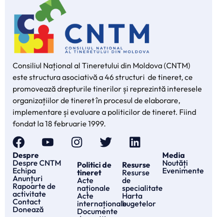
Consiliul Național al Tineretului din Moldova (CNTM)
este structura asociativă a 46 structuri de tineret, ce
promovează drepturile tinerilor și reprezintă interesele
organizațiilor de tineret în procesul de elaborare,
implementare și evaluare a politicilor de tineret. Fiind
fondat la 18 februarie 1999.
Despre
Media
Despre CNTM
Noutăți
Politici de
Resurse
Echipa
Evenimente
tineret
Resurse
Anunțuri
Acte
de
Rapoarte de
naționale
specialitate
activitate
Acte
Harta
Contact
internaționale
bugetelor
Donează
Documente