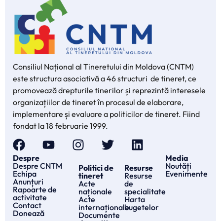
Consiliul Național al Tineretului din Moldova (CNTM)
este structura asociativă a 46 structuri de tineret, ce
promovează drepturile tinerilor și reprezintă interesele
organizațiilor de tineret în procesul de elaborare,
implementare și evaluare a politicilor de tineret. Fiind
fondat la 18 februarie 1999.
Despre
Media
Despre CNTM
Noutăți
Politici de
Resurse
Echipa
Evenimente
tineret
Resurse
Anunțuri
Acte
de
Rapoarte de
naționale
specialitate
activitate
Acte
Harta
Contact
internaționale
bugetelor
Donează
Documente