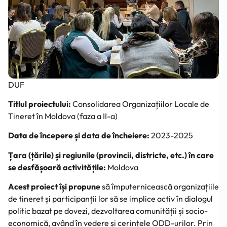
DUF
Titlul proiectului:
Consolidarea Organizațiilor Locale de
Tineret în Moldova (faza a II-a)
Data de începere și data de încheiere:
2023-2025
Țara (țările) și regiunile (provincii, districte, etc.) în care
se desfășoară activitățile:
Moldova
Acest proiect își propune
să împuternicească organizațiile
de tineret și participanții lor să se implice activ în dialogul
politic bazat pe dovezi, dezvoltarea comunității și socio-
economică, având în vedere și cerințele ODD-urilor. Prin