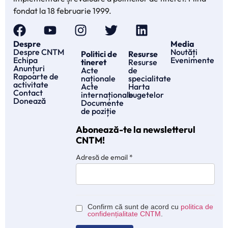
fondat la 18 februarie 1999.
Despre
Media
Despre CNTM
Noutăți
Politici de
Resurse
Echipa
Evenimente
tineret
Resurse
Anunțuri
Acte
de
Rapoarte de
naționale
specialitate
activitate
Acte
Harta
Contact
internaționale
bugetelor
Donează
Documente
de poziție
Abonează-te la newsletterul
CNTM!
Adresă de email
*
Confirm că sunt de acord cu
politica de
confidențialitate CNTM
.