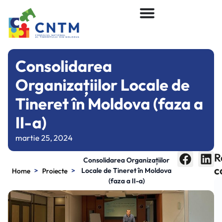
Consolidarea
Organizațiilor Locale de
Tineret în Moldova (faza a
II-a)
martie 25, 2024
R
Consolidarea Organizațiilor
c
>
>
Locale de Tineret în Moldova
Home
Proiecte
(faza a II-a)