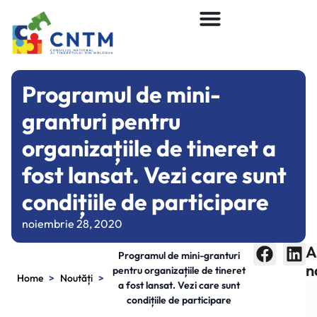
Programul de mini-
granturi pentru
organizațiile de tineret a
fost lansat. Vezi care sunt
condițiile de participare
noiembrie 28, 2020
A
Programul de mini-granturi
n
pentru organizațiile de tineret
>
>
Home
Noutăți
a fost lansat. Vezi care sunt
condițiile de participare