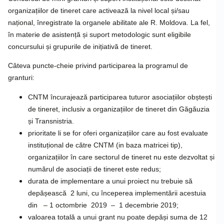
organizațiilor de tineret care activează la nivel local și/sau
național, înregistrate la organele abilitate ale R. Moldova. La fel,
în materie de asistență și suport metodologic sunt eligibile
concursului și grupurile de inițiativă de tineret.
Câteva puncte-cheie privind participarea la programul de
granturi:
CNTM încurajează participarea tuturor asociațiilor obștești
de tineret, inclusiv a organizațiilor de tineret din Găgăuzia
și Transnistria.
prioritate li se for oferi organizațiilor care au fost evaluate
instituțional de către CNTM (in baza matricei tip),
organizațiilor în care sectorul de tineret nu este dezvoltat și
numărul de asociații de tineret este redus;
durata de implementare a unui proiect nu trebuie să
depășească 2 luni, cu începerea implementării acestuia
din – 1 octombrie 2019 – 1 decembrie 2019;
valoarea totală a unui grant nu poate depăși suma de 12