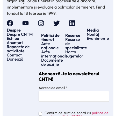
organizațiilor de tineret în procesul de elaborare,
implementare și evaluare a politicilor de tineret. Fiind
fondat la 18 februarie 1999.
Despre
Media
Despre CNTM
Noutăți
Politici de
Resurse
Echipa
Evenimente
tineret
Resurse
Anunțuri
Acte
de
Rapoarte de
naționale
specialitate
activitate
Acte
Harta
Contact
internaționale
bugetelor
Donează
Documente
de poziție
Abonează-te la newsletterul
CNTM!
Adresă de email
*
Confirm că sunt de acord cu
politica de