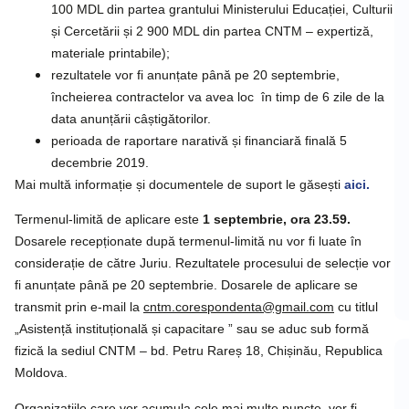
100 MDL din partea grantului Ministerului Educației, Culturii
și Cercetării și 2 900 MDL din partea CNTM – expertiză,
materiale printabile);
rezultatele vor fi anunțate până pe 20 septembrie,
încheierea contractelor va avea loc în timp de 6 zile de la
data anunțării câștigătorilor.
perioada de raportare narativă și financiară finală 5
decembrie 2019.
Mai multă informație și documentele de suport le găsești
aici.
Termenul-limită de aplicare este
1 septembrie, ora 23.59.
Dosarele recepționate după termenul-limită nu vor fi luate în
considerație de către Juriu. Rezultatele procesului de selecție vor
fi anunțate până pe 20 septembrie. Dosarele de aplicare se
transmit prin e-mail la
cntm.corespondenta@gmail.com
cu titlul
„Asistență instituțională și capacitare ” sau se aduc sub formă
fizică la sediul CNTM – bd. Petru Rareș 18, Chișinău, Republica
Moldova.
Organizațiile care vor acumula cele mai multe puncte, vor fi