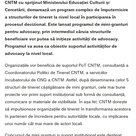
CNTM cu sprijinul Ministerului Educației Culturii și
Cercetării, demarează un program complex de împuternicire
a structurilor de tineret la nivel local în participarea în
procesul decizional. Este lansat programul de mini-granturi
pentru advocacy, prin intermediul căruia structurile
beneficiare vor putea să inițieze activități de advocacy.
Programul va avea ca obiectiv suportul activităților de
advocacy la nivel local.
Organizațiile vor beneficia de suportul PoT CNTM, consultanță a
Coordonatorului Politici de Tineret CNTM, a serviciilor
Incubatorului de ONG a CNTM. Astfel, după desemnarea celor 5
structuri de tineret câștigătoare de mini granturi, cele mai bune
proiecte vor primi suport instituțional sub formă de consultanță,
comunicare și materiale de vizibilitate. În așa fel, CNTM dorește
să impulsioneze organizațiile de tineret în transformarea acestora
în parteneri de încredere pentru autoritățile locale, cu implicarea
unui număr cât mai mare de actori locali.
Concursul de mini granturi și suport instituțional este destinat