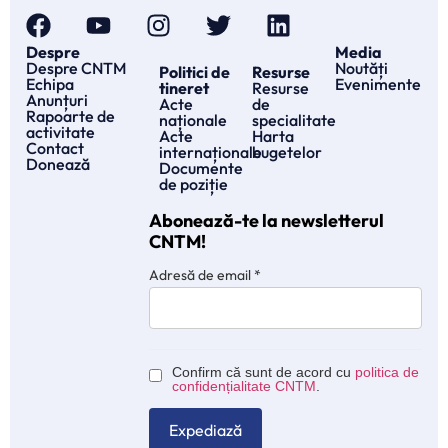
Despre
Media
Despre CNTM
Noutăți
Politici de
Resurse
Echipa
Evenimente
tineret
Resurse
Anunțuri
Acte
de
Rapoarte de
naționale
specialitate
activitate
Acte
Harta
Contact
internaționale
bugetelor
Donează
Documente
de poziție
Abonează-te la newsletterul
CNTM!
Adresă de email
*
Confirm că sunt de acord cu
politica de
confidențialitate CNTM
.