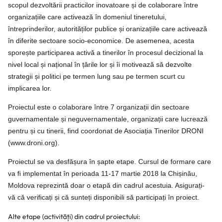
scopul dezvoltării practicilor inovatoare și de colaborare între
organizațiile care activează în domeniul tineretului,
întreprinderilor, autorităților publice și oranizațiile care activează
în diferite sectoare socio-economice. De asemenea, acesta
sporește participarea activă a tinerilor în procesul decizional la
nivel local și național în țările lor și îi motivează să dezvolte
strategii și politici pe termen lung sau pe termen scurt cu
implicarea lor.
Proiectul este o colaborare între 7 organizații din sectoare
guvernamentale și neguvernamentale, organizații care lucrează
pentru și cu tinerii, find coordonat de Asociația Tinerilor DRONI
(www.droni.org).
Proiectul se va desfășura în șapte etape. Cursul de formare care
va fi implementat în perioada 11-17 martie 2018 la Chișinău,
Moldova reprezintă doar o etapă din cadrul acestuia. Asigurați-
vă că verificați și că sunteți disponibili să participați în proiect.
Alte etape (activități) din cadrul proiectului: