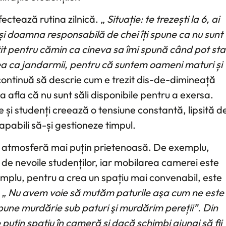
fectează rutina zilnică. „
Situație: te trezești la 6, ai
zi și doamna responsabilă de chei îți spune ca nu sunt
it pentru cămin ca cineva sa îmi spună când pot sta
tea ca jandarmii, pentru că suntem oameni maturi și
continuă să descrie cum e trezit dis-de-dimineață
a afla că nu sunt săli disponibile pentru a exersa.
 și studenți creează o tensiune constantă, lipsită d
apabili să-și gestioneze timpul.
a o atmosferă mai puțin prietenoasă. De exemplu,
t de nevoile studenților, iar mobilarea camerei este
emplu, pentru a crea un spațiu mai convenabil, este
.
„ Nu avem voie să mutăm paturile aşa cum ne este
ne murdărie sub paturi şi murdărim pereții”. Din
puțin spațiu în cameră și dacă schimbi ajungi să fii