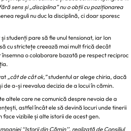
ără sens și „disciplina” nu o obții cu poziționarea
ea reguli nu duc la disciplină, ci doar sporesc
și studenți pare să fie unul tensionat, iar Ion
ă cu strictețe creează mai mult frică decât
 ar însemna o colaborare bazată pe respect reciproc
ția.
rat
„cât de cât ok,”
studentul ar alege chiria, dacă
și de a-și reevalua decizia de a locui în cămin.
te altele care ne comunică despre nevoia de a
ești, astfel încât ele să devină locuri unde tinerii
m face vizibile și alte istorii de acest gen.
paniei ‘‘Istorii din Cămin’’, realizată de Consiliul