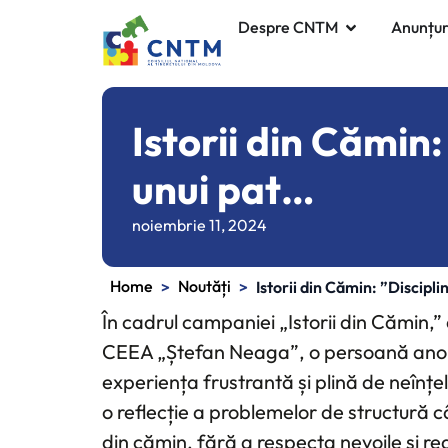
Despre CNTM
Anunțur
Istorii din Cămin:
unui pat…
noiembrie 11, 2024
Home
Noutăți
>
>
Istorii din Cămin: ”Discipli
În cadrul campaniei „Istorii din Cămin,”
CEEA „Ștefan Neaga”, o persoană anoni
experiența frustrantă și plină de neînțe
o reflecție a problemelor de structură câ
din cămin, fără a respecta nevoile și real