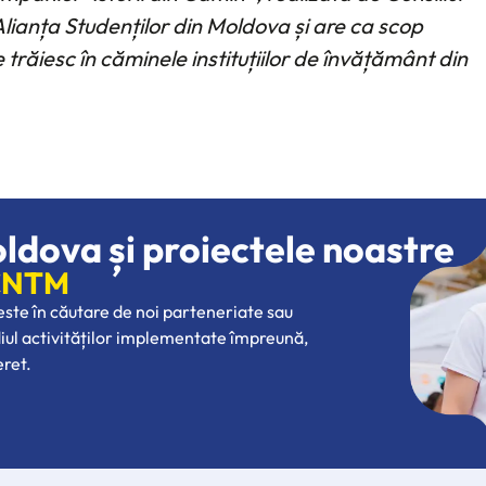
 Alianța Studenților din Moldova și are ca scop
e trăiesc în căminele instituțiilor de învățământ din
oldova și proiectele noastre
 CNTM
 este în căutare de noi parteneriate sau
diul activităților implementate împreună,
eret.