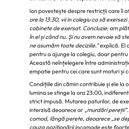
Ion povestește despre restricții care îi a
ore la 13:30, vii in colegiu ca să exerse
cabinete de exersat. Concluzie: am plăt
în el și când nu. Și nu avem nevoie să s
ne asumăm toate deciziile.”
explică. El 
pentru a ajunge la colegiu, doar pentru 
Această neînțelegere între administrație
empatie pentru cei care sunt maturi și c
Condițiile din cămin contribuie și ele l
lumina se stinge la ora 23:00, indiferen
strict impusă. Mutarea paturilor, de ex
interzisă deoarece ar
„murdări pereții”
comod, lângă perete, deoarece „se depu
cauza poziționării incomode este foarte 