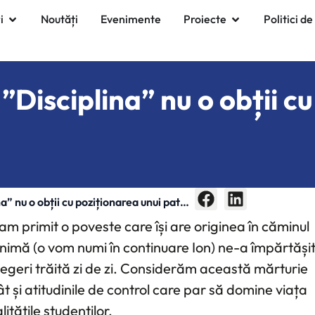
i
Noutăți
Evenimente
Proiecte
Politici de
 ”Disciplina” nu o obții c
na” nu o obții cu poziționarea unui pat…
 am primit o poveste care își are originea în căminul
mă (o vom numi în continuare Ion) ne-a împărtăși
legeri trăită zi de zi. Considerăm această mărturie
t și atitudinile de control care par să domine viața
itățile studenților.