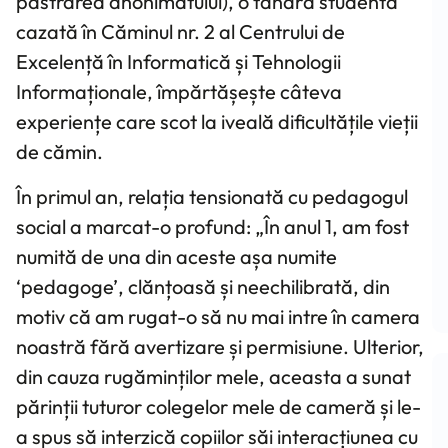
păstrarea anonimatului), o tânără studentă
cazată în Căminul nr. 2 al Centrului de
Excelență în Informatică și Tehnologii
Informaționale, împărtășește câteva
experiențe care scot la iveală dificultățile vieții
de cămin.
În primul an, relația tensionată cu pedagogul
social a marcat-o profund: „În anul 1, am fost
numită de una din aceste așa numite
‘pedagoge’, clănțoasă și neechilibrată, din
motiv că am rugat-o să nu mai intre în camera
noastră fără avertizare și permisiune. Ulterior,
din cauza rugăminților mele, aceasta a sunat
părinții tuturor colegelor mele de cameră și le-
a spus să interzică copiilor săi interacțiunea cu