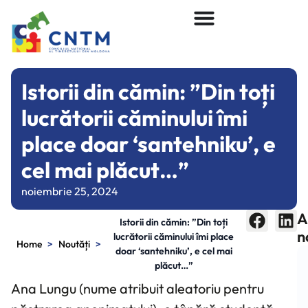
Istorii din cămin: ”Din toți
lucrătorii căminului îmi
place doar ‘santehniku’, e
cel mai plăcut…”
noiembrie 25, 2024
A
Istorii din cămin: ”Din toți
n
lucrătorii căminului îmi place
>
>
Home
Noutăți
doar ‘santehniku’, e cel mai
plăcut…”
Ana Lungu (nume atribuit aleatoriu pentru