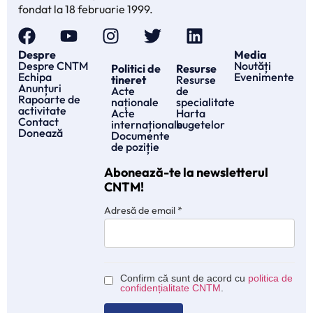
fondat la 18 februarie 1999.
Despre
Media
Despre CNTM
Noutăți
Politici de
Resurse
Echipa
Evenimente
tineret
Resurse
Anunțuri
Acte
de
Rapoarte de
naționale
specialitate
activitate
Acte
Harta
Contact
internaționale
bugetelor
Donează
Documente
de poziție
Abonează-te la newsletterul
CNTM!
Adresă de email
*
Confirm că sunt de acord cu
politica de
confidențialitate CNTM
.