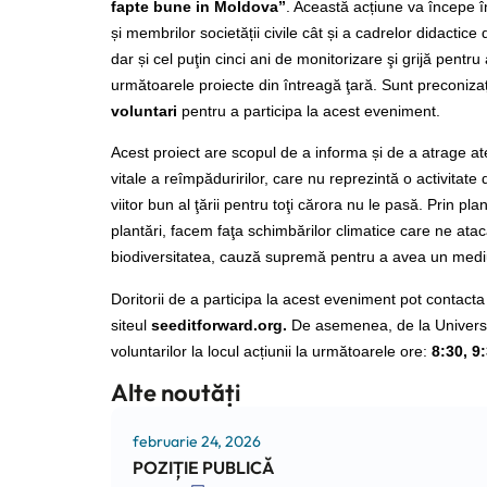
fapte bune in Moldova”
. Această acțiune va începe î
și membrilor societății civile cât și a cadrelor didactice
dar și cel puţin cinci ani de monitorizare şi grijă pentru
următoarele proiecte din întreagă ţară. Sunt preconizaț
voluntari
pentru a participa la acest eveniment.
Acest proiect are scopul de a informa și de a atrage atenți
vitale a reîmpăduririlor, care nu reprezintă o activitate d
viitor bun al ţării pentru toţi cărora nu le pasă. Prin 
plantări, facem faţa schimbărilor climatice care ne atacă
biodiversitatea, cauză supremă pentru a avea un medi
Doritorii de a participa la acest eveniment pot contacta
siteul
seeditforward.org.
De asemenea, de la Universit
voluntarilor la locul acțiunii la următoarele ore:
8:30, 9:
Alte noutăți
februarie 24, 2026
POZIȚIE PUBLICĂ