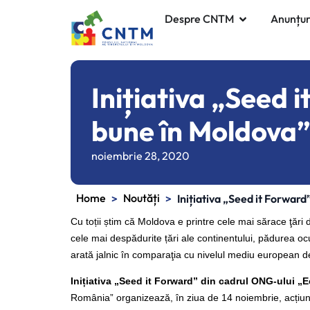
Despre CNTM
Anunțur
Inițiativa „Seed 
bune în Moldova”
noiembrie 28, 2020
Home
Noutăți
>
>
Inițiativa „Seed it Forward
Cu toții știm că Moldova e printre cele mai sărace ţări
cele mai despădurite țări ale continentului, pădurea ocu
arată jalnic în comparaţia cu nivelul mediu european d
Inițiativa „Seed it Forward” din cadrul ONG-ului „
România” organizează, în ziua de 14 noiembrie, acțiunea