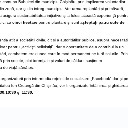
n comuna Bubuieci din municipiu Chișinău, prin implicarea voluntarilor
 din zonă, dar și din intreg municipiu. Vor urma replantări și primăvară,
 a asigura sustenabilitatea iniţiativei şi a folosi această experienţă pentr
i circa
cinci hectare
pentru plantare și sunt
așteptați patru sute de
a atît a societății civile, cît și a autorităților publice, asupra necesități
oar pentru „activişti neliniştiţi”, dar o oportunitate de a contribui la un
plantări, combatem eroziunea care în mod permanent ne fură solurile. Prin
 prin secete, ploi torenţiale şi valuri de călduri, susţinem
u de viață sănătos.
 organizatorii prin intermediu reţelei de socializare „Facebook” dar și p
atea Ion Creangă din Chișinău, vor fi organizate întâlnirea și ghidarea
30,10:30 și 11:30.