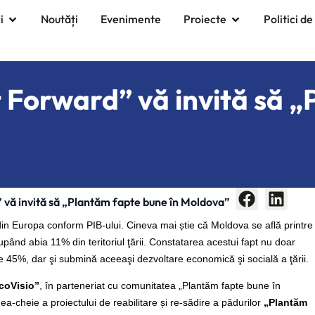
i
Noutăți
Evenimente
Proiecte
Politici de
it Forward” vă invită să 
” vă invită să „Plantăm fapte bune în Moldova”
 din Europa conform PIB-ului. Cineva mai știe că Moldova se află printre
pând abia 11% din teritoriul ţării. Constatarea acestui fapt nu doar
e 45%, dar şi submină aceeaşi dezvoltare economică şi socială a ţării.
EcoVisio”
, în parteneriat cu comunitatea „Plantăm fapte bune în
-cheie a proiectului de reabilitare și re-sădire a pădurilor
„Plantăm