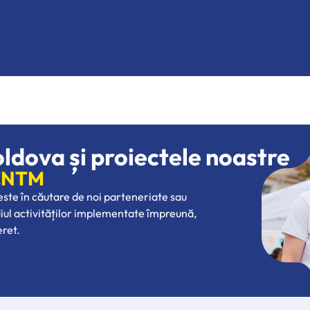
oldova și proiectele noastre
 CNTM
 este în căutare de noi parteneriate sau
diul activităților implementate împreună,
eret.