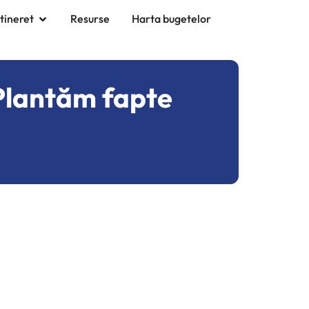
 tineret
Resurse
Harta bugetelor
„Plantăm fapte