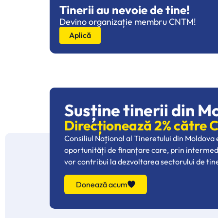
Tinerii au nevoie de tine!
Devino organizație membru CNTM!
Aplică
Susține tinerii din M
Direcționează 2% către
Consiliul Național al Tineretului din Moldova
oportunități de finanțare care, prin interme
vor contribui la dezvoltarea sectorului de tin
Donează acum