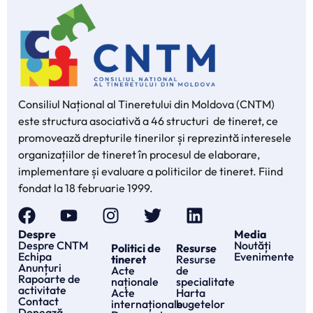
Consiliul Național al Tineretului din Moldova (CNTM)
este structura asociativă a 46 structuri de tineret, ce
promovează drepturile tinerilor și reprezintă interesele
organizațiilor de tineret în procesul de elaborare,
implementare și evaluare a politicilor de tineret. Fiind
fondat la 18 februarie 1999.
Despre
Media
Despre CNTM
Noutăți
Politici de
Resurse
Echipa
Evenimente
tineret
Resurse
Anunțuri
Acte
de
Rapoarte de
naționale
specialitate
activitate
Acte
Harta
Contact
internaționale
bugetelor
Donează