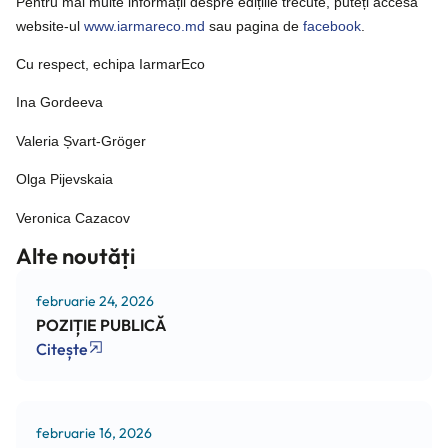
Pentru mai multe informații despre edițiile trecute, puteți accesa
website-ul
www.iarmareco.md
sau pagina de
 facebook
.
Cu respect, echipa IarmarEco
Ina Gordeeva
Valeria Șvart-Gröger
Olga Pijevskaia
Veronica Cazacov
Alte noutăți
februarie 24, 2026
POZIȚIE PUBLICĂ
Citește
februarie 16, 2026