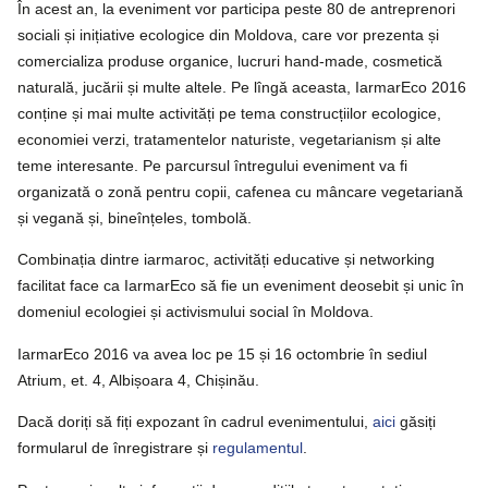
În acest an, la eveniment vor participa peste 80 de antreprenori
sociali și inițiative ecologice din Moldova, care vor prezenta și
comercializa produse organice, lucruri hand-made, cosmetică
naturală, jucării și multe altele. Pe lîngă aceasta, IarmarEco 2016
conține și mai multe activități pe tema construcțiilor ecologice,
economiei verzi, tratamentelor naturiste, vegetarianism și alte
teme interesante. Pe parcursul întregului eveniment va fi
organizată o zonă pentru copii, cafenea cu mâncare vegetariană
și vegană și, bineînțeles, tombolă.
Combinația dintre iarmaroc, activități educative și networking
facilitat face ca IarmarEco să fie un eveniment deosebit și unic în
domeniul ecologiei și activismului social în Moldova.
IarmarEco 2016 va avea loc pe 15 și 16 octombrie în sediul
Atrium, et. 4, Albișoara 4, Chișinău.
Dacă doriți să fiți expozant în cadrul evenimentului,
 aici
găsiți
formularul de înregistrare și
regulamentul
.