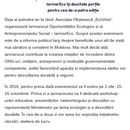
IarmarEco își deschide porțile
pentru cea de-a patra ediție
Deja al patrulea an la rând, Asociația Obștească „EcoVisio”
organizează Iarmarocul Oportunităților Ecologice și al
Antreprenoriatului Social – IarmarEco. Scopul acestui eveniment
este de a informa publicul larg despre beneficiile unui stil de viață
mai sănătos și conștient în Moldova. Mai mult decât atât,
iarmarocul contribuie la crearea relațiilor de încredere dintre
ONG-uri, cetățeni, antreprenori și instituțiile guvernamentale
competente, astfel favorizând apariția și implementarea ideilor noi
pentru dezvoltarea durabilă a regiunii.
În 2016, pentru prima dată evenimentul va fi extins pe 2 zile, 15-
16 octombrie. Prima zi a iarmarocului va fi dedicată workshop-
urilor educative, prezentărilor, networkingului și discuțiilor cu
reprezentanții Ministerelor pe tema ecologiei și a dezvoltării
durabile. În cea de-a doua zi vor avea loc expoziția inițiativelor,
vânzări, ateliere de lucru.