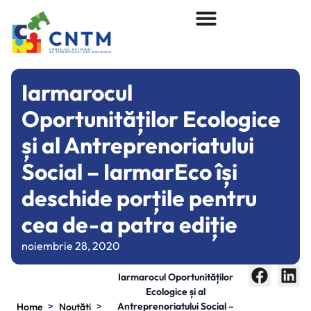
Iarmarocul
Oportunităților Ecologice
și al Antreprenoriatului
Social – IarmarEco își
deschide porțile pentru
cea de-a patra ediție
noiembrie 28, 2020
Iarmarocul Oportunităților
Ecologice și al
>
>
Antreprenoriatului Social –
Home
Noutăți