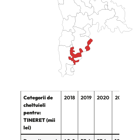
JS map by amCharts
Categorii de
2018
2019
2020
2021
20
cheltuieli
pentru:
TINERET (mii
lei)