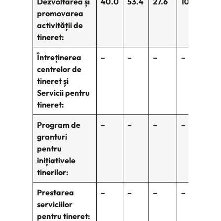
Dezvoltarea și
40.0
53.4
27.6
105.1
–
promovarea
activității de
tineret:
Întreținerea
–
–
–
–
–
centrelor de
tineret și
Servicii pentru
tineret:
Program de
–
–
–
–
–
granturi
pentru
inițiativele
tinerilor:
Prestarea
–
–
–
–
–
serviciilor
pentru tineret: