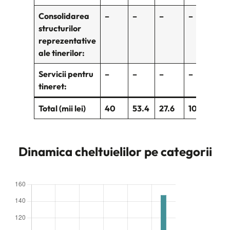
Consolidarea
–
–
–
–
–
structurilor
reprezentative
ale tinerilor:
Servicii pentru
–
–
–
–
54
tineret:
Total (mii lei)
40
53.4
27.6
105.1
54
Dinamica cheltuielilor pe categorii