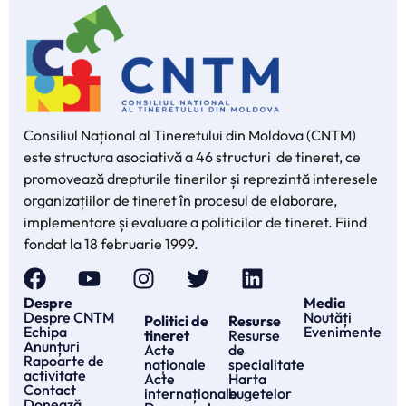
Consiliul Național al Tineretului din Moldova (CNTM)
este structura asociativă a 46 structuri de tineret, ce
promovează drepturile tinerilor și reprezintă interesele
organizațiilor de tineret în procesul de elaborare,
implementare și evaluare a politicilor de tineret. Fiind
fondat la 18 februarie 1999.
Despre
Media
Despre CNTM
Noutăți
Politici de
Resurse
Echipa
Evenimente
tineret
Resurse
Anunțuri
Acte
de
Rapoarte de
naționale
specialitate
activitate
Acte
Harta
Contact
internaționale
bugetelor
Donează