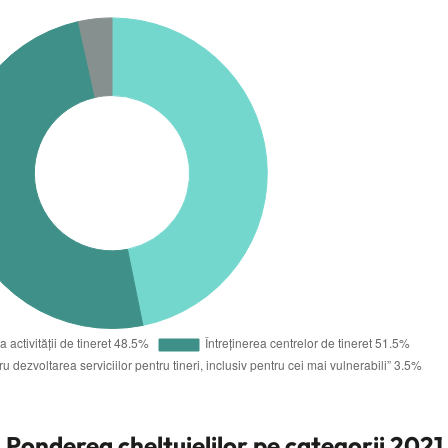
Ponderea cheltuielilor pe categorii 2021