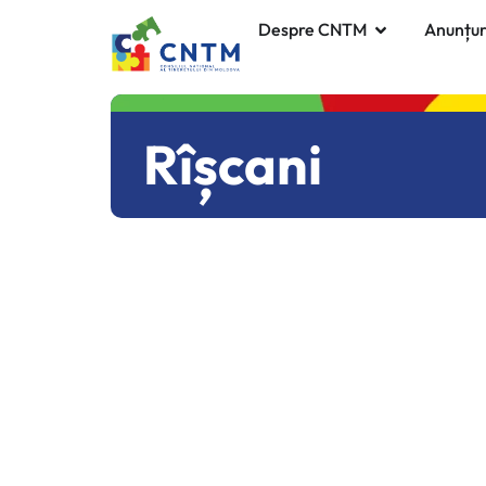
Despre CNTM
Anunțur
Rîșcani