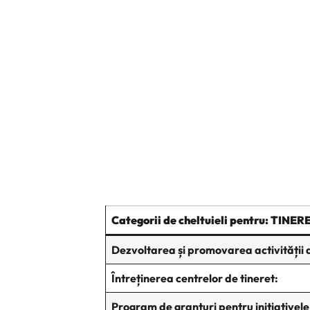
JS map by amCharts
Categorii de cheltuieli pentru: TINERET
Dezvoltarea și promovarea activității d
Întreținerea centrelor de tineret:
Program de granturi pentru inițiativele 