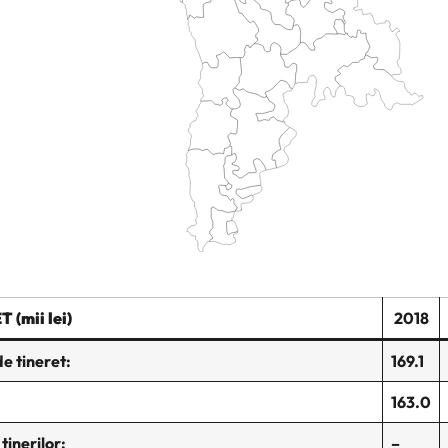
 (mii lei)
2018
e tineret:
169.1
163.0
tinerilor:
–