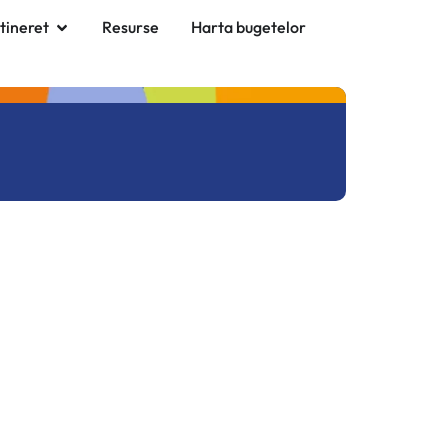
 tineret
Resurse
Harta bugetelor