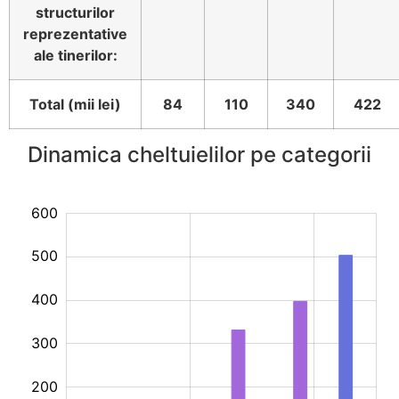
structurilor
reprezentative
ale tinerilor:
Total (mii lei)
84
110
340
422
Dinamica cheltuielilor pe categorii
00
00
50
50
00
50
50
50
600
500
400
300
200
200