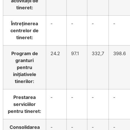
activității de
tineret:
Întreținerea
-
-
-
-
centrelor de
tineret:
Program de
24.2
97.1
332,7
398.6
granturi
pentru
inițiativele
tinerilor:
Prestarea
-
-
-
-
serviciilor
pentru tineret:
Consolidarea
-
-
-
-