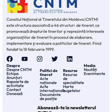
Consiliul Național al Tineretului din Moldova (CNTM)
este structura asociativă a 46 structuri de tineret, ce
promovează drepturile tinerilor și reprezintă interesele
organizațiilor de tineret în procesul de elaborare,
implementare și evaluare a politicilor de tineret. Fiind
fondat la 18 februarie 1999.
Despre
Media
Despre CNTM
Noutăți
Politici de
Resurse
Echipa
Evenimente
tineret
Resurse
Anunțuri
Acte
de
Rapoarte de
naționale
specialitate
activitate
Acte
Harta
Contact
internaționale
bugetelor
Donează
Documente
de poziție
Abonează-te la newsletterul