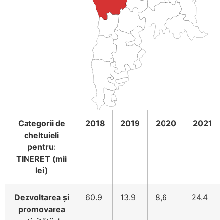
JS map by amCharts
Categorii de
2018
2019
2020
2021
cheltuieli
pentru:
TINERET (mii
lei)
Dezvoltarea și
60.9
13.9
8,6
24.4
promovarea