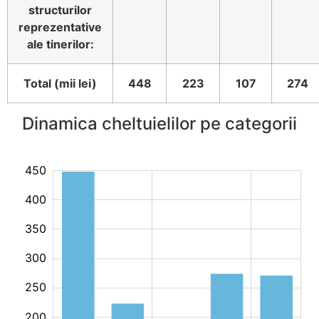
structurilor
reprezentative
ale tinerilor:
Total (mii lei)
448
223
107
274
Dinamica cheltuielilor pe categorii
450
00
00
50
400
350
300
250
200
200