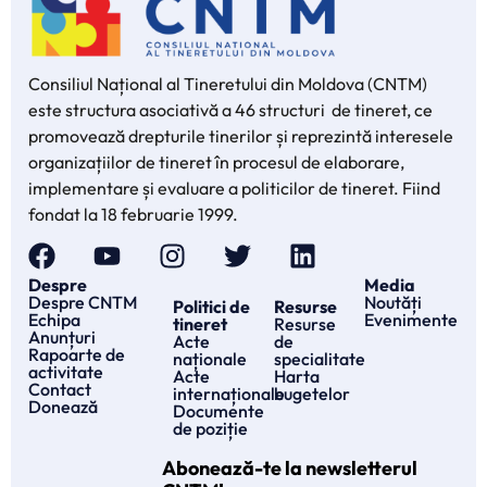
Consiliul Național al Tineretului din Moldova (CNTM)
este structura asociativă a 46 structuri de tineret, ce
promovează drepturile tinerilor și reprezintă interesele
organizațiilor de tineret în procesul de elaborare,
implementare și evaluare a politicilor de tineret. Fiind
fondat la 18 februarie 1999.
Despre
Media
Despre CNTM
Noutăți
Politici de
Resurse
Echipa
Evenimente
tineret
Resurse
Anunțuri
Acte
de
Rapoarte de
naționale
specialitate
activitate
Acte
Harta
Contact
internaționale
bugetelor
Donează
Documente
de poziție
Abonează-te la newsletterul