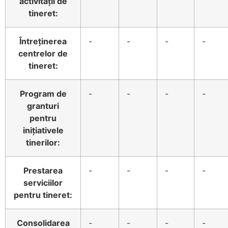
activității de
tineret:
Întreținerea
-
-
-
-
centrelor de
tineret:
Program de
-
-
-
-
granturi
pentru
inițiativele
tinerilor:
Prestarea
-
-
-
-
serviciilor
pentru tineret:
Consolidarea
-
-
-
-