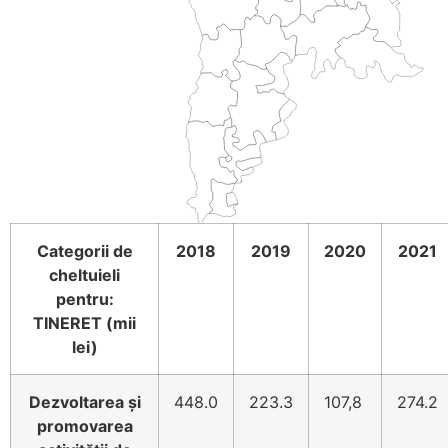
JS map by amCharts
Categorii de
2018
2019
2020
2021
cheltuieli
pentru:
TINERET (mii
lei)
Dezvoltarea și
448.0
223.3
107,8
274.2
promovarea