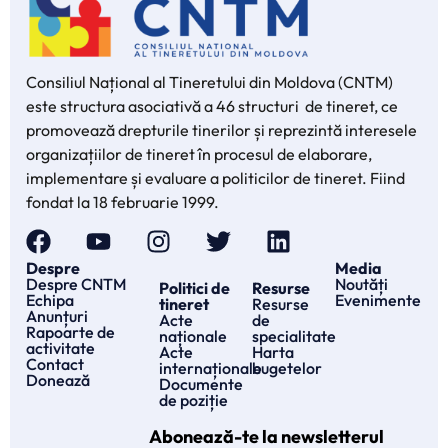
Consiliul Național al Tineretului din Moldova (CNTM)
este structura asociativă a 46 structuri de tineret, ce
promovează drepturile tinerilor și reprezintă interesele
organizațiilor de tineret în procesul de elaborare,
implementare și evaluare a politicilor de tineret. Fiind
fondat la 18 februarie 1999.
Despre
Media
Despre CNTM
Noutăți
Politici de
Resurse
Echipa
Evenimente
tineret
Resurse
Anunțuri
Acte
de
Rapoarte de
naționale
specialitate
activitate
Acte
Harta
Contact
internaționale
bugetelor
Donează
Documente
de poziție
Abonează-te la newsletterul