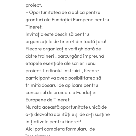
proiect.
– Oportunitatea de a aplica pentru
granturi ale Fundației Europene pentru
Tineret.
Invitația este deschisă pentru
organizațiile de tineret din toată țara!
Fiecare organizație va fi ghidată de
către traineri , parcurgând împreună
etapele esențiale ale scrierii unui
proiect. La finalul instruirii, fiecare
participant va avea posibilitatea să
trimită dosarul de aplicare pentru
concursul de proiecte a Fundației
Europene de Tineret.
Nu rata această oportunitate unică de
a-ți dezvolta abilitățile și de a-ți susține
inițiativele pentru tineret!
Aici poți completa formularul de