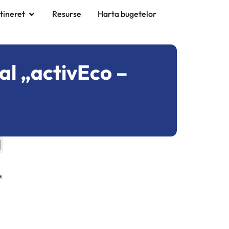
 tineret
Resurse
Harta bugetelor
al „activEco –
a