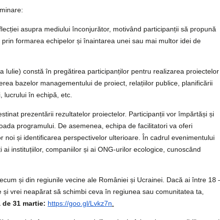
eminare:
flecției asupra mediului înconjurător, motivând participanții să propună
 prin formarea echipelor și înaintarea unei sau mai multor idei de
a Iulie) constă în pregătirea participanților pentru realizarea proiectelor
ierea bazelor managementului de proiect, relațiilor publice, planificării
, lucrului în echipă, etc.
inat prezentării rezultatelor proiectelor. Participanții vor împărtăși și
ioada programului. De asemenea, echipa de facilitatori va oferi
 noi și identificarea perspectivelor ulterioare. În cadrul evenimentului
i ai instituțiilor, companiilor și ai ONG-urilor ecologice, cunoscând
recum și din regiunile vecine ale României și Ucrainei. Dacă ai între 18 
e și vrei neapărat să schimbi ceva în regiunea sau comunitatea ta,
a de 31 martie:
https://goo.gl/Lvkz7n
.