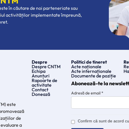
 CNTM
 este în căutare de noi parteneriate sau
diul activităților implementate împreună,
eret.
Despre
Politici de tineret
Re
Despre CNTM
Acte naționale
Re
Echipa
Acte internaționale
Ha
Anunțuri
Documente de poziție
Rapoarte de
Abonează-te la newslet
activitate
Contact
Adresă de email
*
Donează
TM) este
e promovează
zațiilor de
Confirm că sunt de acord c
 evaluare a