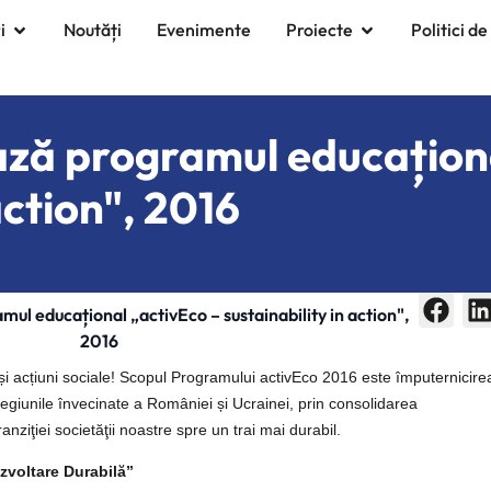
i
Noutăți
Evenimente
Proiecte
Politici de
ază programul educațion
action", 2016
ul educațional „activEco – sustainability in action",
2016
 acțiuni sociale! Scopul Programului activEco 2016 este împuternicire
 regiunile învecinate a României și Ucrainei, prin consolidarea
ranziţiei societăţii noastre spre un trai mai durabil.
ezvoltare Durabilă”