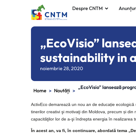
Despre CNTM
Anunțur
„EcoVisio” lanse
sustainability in 
noiembrie 28, 2020
„EcoVisio” lansează program
Home
Noutăți
>
>
ActivEco demarează un nou an de educație ecologică și
tinerilor creativi şi motivaţi din Moldova, precum și din
capacităţilor lor de a-şi îndrepta energia în realizarea t
În acest an, va fi, în continuare, abordată tema „D