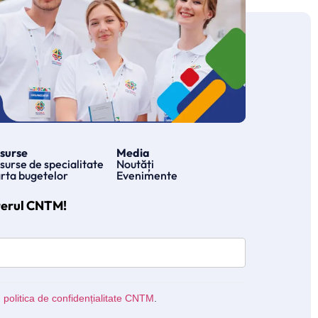
surse
Media
surse de specialitate
Noutăți
rta bugetelor
Evenimente
terul CNTM!
u
politica de confidențialitate CNTM
.