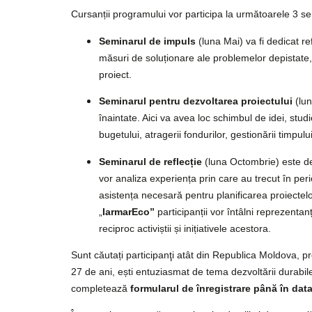
Cursanții programului vor participa la următoarele 3 s
Seminarul de impuls
(luna Mai) va fi dedicat re
măsuri de soluționare ale problemelor depistate,
proiect.
Seminarul pentru dezvoltarea proiectului
(lun
înaintate. Aici va avea loc schimbul de idei, stud
bugetului, atragerii fondurilor, gestionării timpului
Seminarul de reflecție
(luna Octombrie) este dest
vor analiza experiența prin care au trecut în per
asistența necesară pentru planificarea proiectelor
„
IarmarEco”
participanții vor întâlni reprezentanț
reciproc activiștii și inițiativele acestora.
Sunt căutați participanţi atât din Republica Moldova, p
27 de ani, ești entuziasmat de tema dezvoltării durabil
completează
formularul de înregistrare până în dat