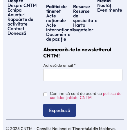
Despre
Media
Despre CNTM
Noutăți
Politici de
Resurse
Echipa
Evenimente
tineret
Resurse
Anunțuri
Acte
de
Rapoarte de
naționale
specialitate
activitate
Acte
Harta
Contact
internaționale
bugetelor
Donează
Documente
de poziție
Abonează-te la newsletterul
CNTM!
Adresă de email
*
Confirm că sunt de acord cu
politica de
confidențialitate CNTM
.
© 2025 CNTM – Consiliul Naţional al Tineretului din Moldova.