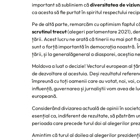
important să subliniem că
diversitatea de viziun
ca acesta să fie purtat în spiritul respectului recipr
Pe de altă parte, remarcăm cu optimism faptul c
scrutinul trecut
(alegeri parlamentare 2021), demo
țării. Acest lucru ne arată că tinerii nu mai pot fi 
sunt o forță importantă în democrația noastră. În s
țării, și la generalăgeneral a diasporei, aceștia n
Moldova a luat o decizie! Vectorul european al ț
de dezvoltare al acestuia. Deși rezultatul refere
împreună cu toți oamenii care au votat, noi, voi, c
influență, guvernarea și jurnaliștii vom avea de l
europeană.
Considerând divizarea actuală de opinii în socie
esențial ca, indiferent de rezultate, să păstrăm un
perioada care precede turul doi al alegerilor prez
Amintim că turul al doilea al alegerilor prezidenți