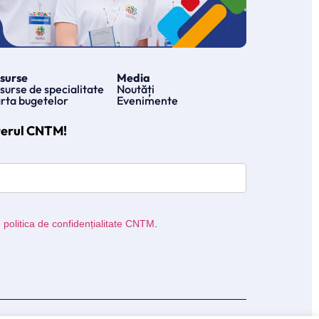
surse
Media
surse de specialitate
Noutăți
rta bugetelor
Evenimente
terul CNTM!
u
politica de confidențialitate CNTM
.