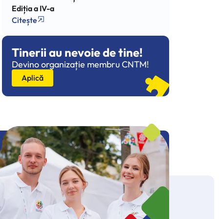
Ediția a IV-a
Citește
Tinerii au nevoie de tine!
Devino organizație membru CNTM!
Aplică