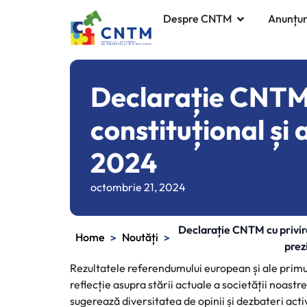
Despre CNTM
Anunțur
Declarație CNTM 
constituțional și
2024
octombrie 21, 2024
Declarație CNTM cu privire
Home
Noutăți
>
>
prez
Rezultatele referendumului european și ale primu
reflecție asupra stării actuale a societății noast
sugerează diversitatea de opinii și dezbateri activ