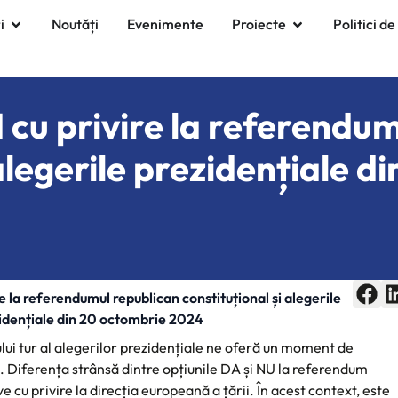
i
Noutăți
Evenimente
Proiecte
Politici de
cu privire la referendum
 alegerile prezidențiale d
 la referendumul republican constituțional și alegerile
idențiale din 20 octombrie 2024
lui tur al alegerilor prezidențiale ne oferă un moment de
re. Diferența strânsă dintre opțiunile DA și NU la referendum
e cu privire la direcția europeană a țării. În acest context, este