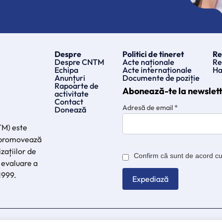
Despre
Politici de tineret
Re
Despre CNTM
Acte naționale
Re
Echipa
Acte internaționale
Ha
Anunțuri
Documente de poziție
Rapoarte de
Abonează-te la newslet
activitate
Contact
Adresă de email
*
Donează
TM) este
e promovează
zațiilor de
Confirm că sunt de acord c
 evaluare a
 1999.