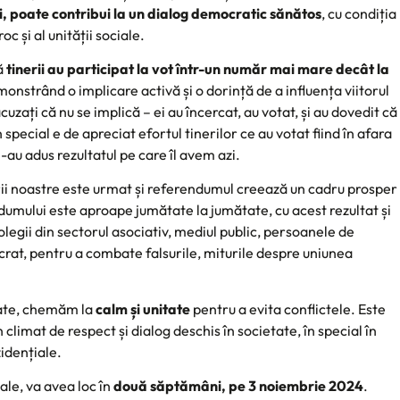
i, poate contribui la un dialog democratic sănătos
, cu condiția
oc și al unității sociale.
ă
tinerii au participat la vot într-un număr mai mare decât la
nstrând o implicare activă și o dorință de a influența viitorul
acuzați că nu se implică – ei au încercat, au votat, și au dovedit că
pecial e de apreciat efortul tinerilor ce au votat fiind în afara
e-au adus rezultatul pe care îl avem azi.
ării noastre este urmat și referendumul creează un cadru prosper
ndumului este aproape jumătate la jumătate, cu acest rezultat și
olegii din sectorul asociativ, mediul public, persoanele de
ucrat, pentru a combate falsurile, miturile despre uniunea
tate, chemăm la
calm și unitate
pentru a evita conflictele. Este
 climat de respect și dialog deschis în societate, în special în
idențiale.
ale, va avea loc în
două săptămâni, pe 3 noiembrie 2024
.