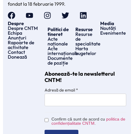
fondat la 18 februarie 1999.
Despre
Media
Despre CNTM
Noutăți
Politici de
Resurse
Echipa
Evenimente
tineret
Resurse
Anunțuri
Acte
de
Rapoarte de
naționale
specialitate
activitate
Acte
Harta
Contact
internaționale
bugetelor
Donează
Documente
de poziție
Abonează-te la newsletterul
CNTM!
Adresă de email
*
Confirm că sunt de acord cu
politica de
confidențialitate CNTM
.