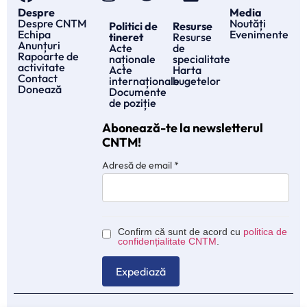
Despre
Media
Despre CNTM
Noutăți
Politici de
Resurse
Echipa
Evenimente
tineret
Resurse
Anunțuri
Acte
de
Rapoarte de
naționale
specialitate
activitate
Acte
Harta
Contact
internaționale
bugetelor
Donează
Documente
de poziție
Abonează-te la newsletterul
CNTM!
Adresă de email
*
Confirm că sunt de acord cu
politica de
confidențialitate CNTM
.