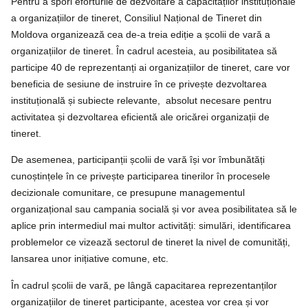
Pentru a spori eforturile de dezvoltare a capacităților instituționale
a organizațiilor de tineret, Consiliul Național de Tineret din
Moldova organizează cea de-a treia ediție a școlii de vară a
organizațiilor de tineret. În cadrul acesteia, au posibilitatea să
participe 40 de reprezentanți ai organizațiilor de tineret, care vor
beneficia de sesiune de instruire în ce privește dezvoltarea
instituțională și subiecte relevante, absolut necesare pentru
activitatea și dezvoltarea eficientă ale oricărei organizații de
tineret.
De asemenea, participanții școlii de vară își vor îmbunătăți
cunoștințele în ce privește participarea tinerilor în procesele
decizionale comunitare, ce presupune managementul
organizațional sau campania socială și vor avea posibilitatea să le
aplice prin intermediul mai multor activități: simulări, identificarea
problemelor ce vizează sectorul de tineret la nivel de comunități,
lansarea unor inițiative comune, etc.
În cadrul școlii de vară, pe lângă capacitarea reprezentanților
organizațiilor de tineret participante, acestea vor crea și vor