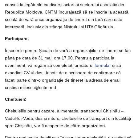
consolida legăturile cu diverși actori ai sectorului asociativ din
Republica Moldova. CNTM încurajează să se înscrie la această
școală de vară orice organizație de tineret din țară care este
interesată, inclusiv din stânga Nistrului și UTA Găgăuzia.
Participare:
Înscrierile pentru Școala de vară a organizațiilor de tineret se fac
până pe data de 31 mai, ora 17.00. Pentru a participa la
eveniment, vă rugăm să completați următorul
formular
și să
expediați CV-ul dvs., însoțit de o scrisoare de confirmare că
faceți parte dintr-o organizație de tineret la adresa de email
cristina.milescu@cntm.md.
Cheltuieli:
Cheltuielile pentru cazare, alimentație, transportul Chișinău –
Vadul-lui-Vodă, dus și întors, cheltuielile de transport din localități
spre Chișinău, vor fi acoperite de către organizatori.
Pentru mai multe detalii sau în cazul unor neclarități, nu ezitați să