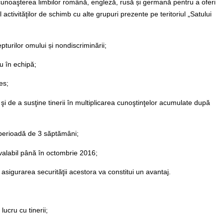
; cunoaşterea limbilor română, engleză, rusă și germană pentru a oferi
 activităţilor de schimb cu alte grupuri prezente pe teritoriul „Satului
turilor omului și nondiscriminării;
u în echipă;
es;
e şi de a susţine tinerii în multiplicarea cunoştinţelor acumulate după
o perioadă de 3 săptămâni;
 valabil până în octombrie 2016;
 şi asigurarea securităţii acestora va constitui un avantaj.
ucru cu tinerii;