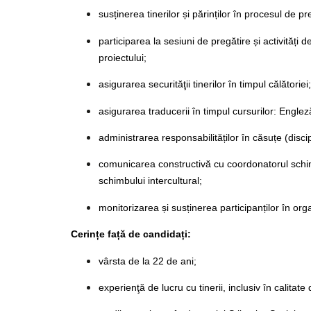
susținerea tinerilor și părinților în procesul de p
participarea la sesiuni de pregătire și activită
proiectului;
asigurarea securităţii tinerilor în timpul călătoriei;
asigurarea traducerii în timpul cursurilor: Eng
administrarea responsabilităților în căsuțe (disci
comunicarea constructivă cu coordonatorul schim
schimbului intercultural;
monitorizarea și susținerea participanților în orga
Cerințe față de candidați:
vârsta de la 22 de ani;
experienţă de lucru cu tinerii, inclusiv în calitate