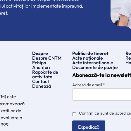
diul activităților implementate împreună,
eret.
Despre
Politici de tineret
Re
Despre CNTM
Acte naționale
Re
Echipa
Acte internaționale
Ha
Anunțuri
Documente de poziție
Rapoarte de
Abonează-te la newslet
activitate
Contact
Adresă de email
*
Donează
TM) este
e promovează
zațiilor de
Confirm că sunt de acord c
 evaluare a
 1999.