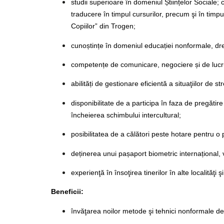
studii superioare în domeniul Științelor Sociale
traducere în timpul cursurilor, precum şi în timpul
Copiilor” din Trogen;
cunoștințe în domeniul educației nonformale, drep
competențe de comunicare, negociere și de lucr
abilități de gestionare eficientă a situaţiilor de str
disponibilitate de a participa în faza de pregătir
încheierea schimbului intercultural;
posibilitatea de a călători peste hotare pentru 
deținerea unui pașaport biometric internațional,
experienţă în însoţirea tinerilor în alte localităţi
Beneficii:
învăţarea noilor metode şi tehnici nonformale de l