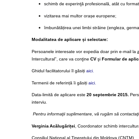
schimb de experinţă profesională, atât cu formator
vizitarea mai multor orașe europene;
îmbunătățirea unei limbi străine (engleza, germ
Modalitatea de aplicare și selectare:
Persoanele interesate vor expedia doar prin e-mail la
Intercultural”, care va conţine
CV
şi
Formular de apli
Ghidul facilitatorului îl găsiți
aici
.
Termenii de referință îi găsiți
aici
.
Data-limită de aplicare este
20 septembrie 2015.
Pers
interviu.
Pentru informaţii suplimentare, vă rugăm să contactaţi
Verginia Acălugăriței
, Coordonator schimb intercultur
Consiliul Naţional al Tineretului din Moldova (CNTM)