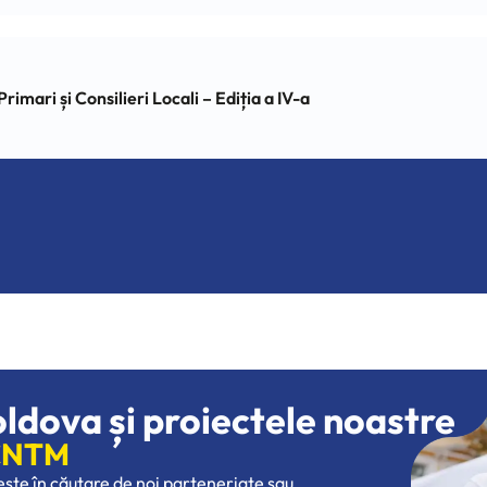
ari și Consilieri Locali – Ediția a IV-a
oldova și proiectele noastre
 CNTM
 este în căutare de noi parteneriate sau