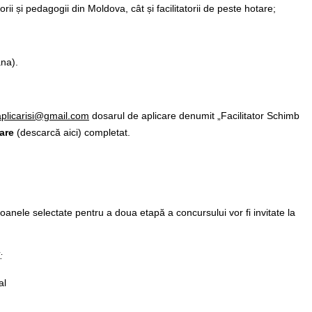
ii și pedagogii din Moldova, cât și facilitatorii de peste hotare;
ana).
aplicarisi@gmail.com
dosarul de aplicare denumit „Facilitator Schimb
care
(descarcă aici)
completat.
oanele selectate pentru a doua etapă a concursului vor fi invitate la
:
al