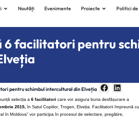
i
Noutăți
Evenimente
Proiecte
Politici de
6 facilitatori pentru sc
Elveția
ori pentru schimbul intercultural din Elveția
nunță selecția a
6 facilitatori
care vor asigura buna desfășurare a
embrie 2015,
în Satul Copiilor, Trogen, Elveția. Facilitatorii împreună c
l în Moldova” vor participa în procesul de selectare, pregătire,