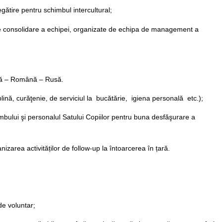
regătire pentru schimbul intercultural;
ți de consolidare a echipei, organizate de echipa de management a
leză – Română – Rusă.
plină, curăţenie, de serviciul la bucătărie, igiena personală etc.);
bului şi personalul Satului Copiilor pentru buna desfăşurare a
nizarea activităților de follow-up la întoarcerea în țară.
 de voluntar;