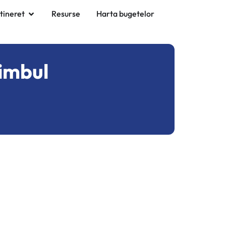
 tineret
Resurse
Harta bugetelor
himbul
u