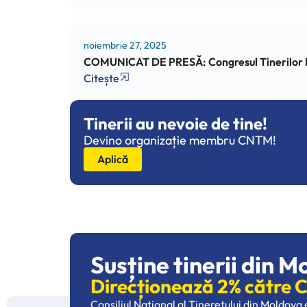
noiembrie 27, 2025
COMUNICAT DE PRESĂ: Congresul Tinerilor Prim
Citește
Tinerii au nevoie de tine!
Devino organizație membru CNTM!
Aplică
Susține tinerii din M
Direcționează 2% către
Consiliul Național al Tineretului din Moldova