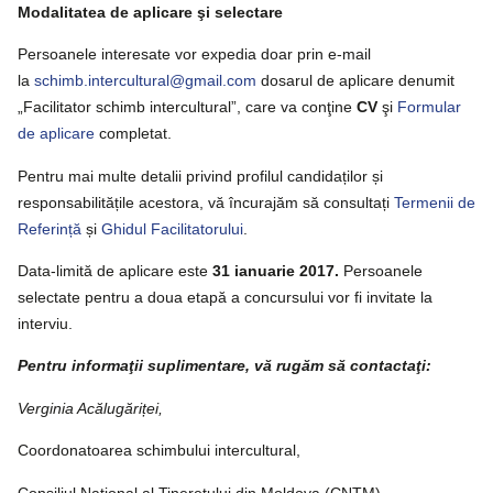
Modalitatea de aplicare şi selectare
Persoanele interesate vor expedia doar prin e-mail
la
schimb.intercultural@gmail.com
dosarul de aplicare denumit
„Facilitator schimb intercultural”, care va conţine
CV
şi
Formular 
de aplicare
completat.
Pentru mai multe detalii privind profilul candidaților și
responsabilitățile acestora, vă încurajăm să consultați
Termenii de 
Referință
și
Ghidul Facilitatorului
.
Data-limită de aplicare este
31 ianuarie 2017.
Persoanele
selectate pentru a doua etapă a concursului vor fi invitate la
interviu.
Pentru informaţii suplimentare, vă rugăm să contactaţi:
Verginia Acălugăriței,
Coordonatoarea schimbului intercultural,
Consiliul Naţional al Tineretului din Moldova (CNTM),