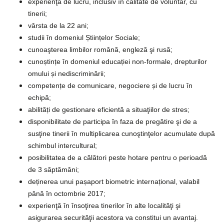
experienţă de lucru, inclusiv în calitate de voluntar, cu
tinerii;
vârsta de la 22 ani;
studii în domeniul Științelor Sociale;
cunoaşterea limbilor română, engleză şi rusă;
cunoștințe în domeniul educației non-formale, drepturilor
omului și nediscriminării;
competențe de comunicare, negociere și de lucru în
echipă;
abilități de gestionare eficientă a situaţiilor de stres;
disponibilitate de participa în faza de pregătire şi de a
susţine tinerii în multiplicarea cunoştinţelor acumulate după
schimbul intercultural;
posibilitatea de a călători peste hotare pentru o perioadă
de 3 săptămâni;
deținerea unui pașaport biometric internațional, valabil
până în octombrie 2017;
experienţă în însoţirea tinerilor în alte localităţi şi
asigurarea securităţii acestora va constitui un avantaj.