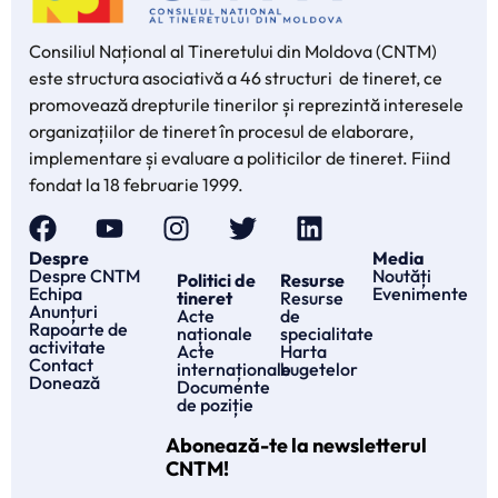
Consiliul Național al Tineretului din Moldova (CNTM)
este structura asociativă a 46 structuri de tineret, ce
promovează drepturile tinerilor și reprezintă interesele
organizațiilor de tineret în procesul de elaborare,
implementare și evaluare a politicilor de tineret. Fiind
fondat la 18 februarie 1999.
Despre
Media
Despre CNTM
Noutăți
Politici de
Resurse
Echipa
Evenimente
tineret
Resurse
Anunțuri
Acte
de
Rapoarte de
naționale
specialitate
activitate
Acte
Harta
Contact
internaționale
bugetelor
Donează
Documente
de poziție
Abonează-te la newsletterul
CNTM!