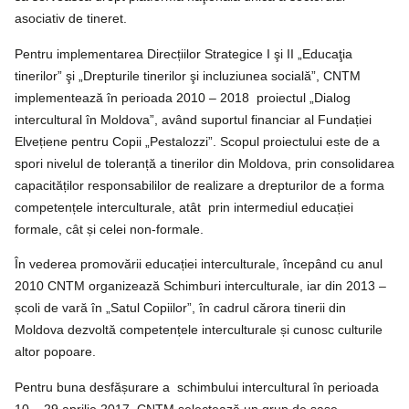
asociativ de tineret.
Pentru implementarea Direcțiilor Strategice I şi II „Educaţia
tinerilor” şi „Drepturile tinerilor şi incluziunea socială”, CNTM
implementează în perioada 2010 – 2018 proiectul „Dialog
intercultural în Moldova”, având suportul financiar al Fundației
Elvețiene pentru Copii „Pestalozzi”. Scopul proiectului este de a
spori nivelul de toleranță a tinerilor din Moldova, prin consolidarea
capacităților responsabililor de realizare a drepturilor de a forma
competențele interculturale, atât prin intermediul educației
formale, cât și celei non-formale.
În vederea promovării educației interculturale, începând cu anul
2010 CNTM organizează Schimburi interculturale, iar din 2013 –
școli de vară în „Satul Copiilor”, în cadrul cărora tinerii din
Moldova dezvoltă competențele interculturale și cunosc culturile
altor popoare.
Pentru buna desfășurare a schimbului intercultural în perioada
10 – 29 aprilie 2017, CNTM selectează un grup de șase