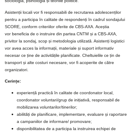
sociologia, psihologia și teoriile politice.
Asistenții locali vor fi responsabili de recrutarea adolescenților
pentru a participa în calitate de respondenți în cadrul sondajului
SCORE, conform criteriilor oferite de CBS-AXA.
Aceștia
vor beneficia de o instruire din partea CNTM și a CBS-AXA,
privitor la sondaj, scop și metodologia utilizată. Asistenți logistici
vor avea acces la informații, materiale și suport informativ
necesar ce ține de activitățile planificate. Cheltuielile ce țin de
transport și alte costuri necesare, vor fi acoperite de către
organizatori.
Cerințe:
experiență practică în calitate de coordonator local,
coordonator voluntari/grup de inițiativă, responsabil de
mobilizarea voluntarilor/tinerilor;
abilități de planificare, implementare, evaluare și raportare
a campaniilor de informare/ promovare;
disponibilitatea de a participa la instruirea echipei de