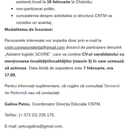
asistenți locali la
16 februarie
la Chișinău;
non-partizanat politic;
cunoașterea despre activitatea și structura CNTM va
constitui un avantaj.
Modalitatea de înscriere:
Persoanele interesate vor expedia doar prin e-mail la
cntm.corespondenta@gmail.com
dosarul de participare denumit
„Asistent logistic SCORE”, care va conține
CV-ul candidatului cu
menționarea localității/localităților (maxim 3) în care urmează
să activeze
. Data-limită de expediere este
7 februarie, ora
17.00.
Pentru informații suplimentare, vă rugăm să consultați
Termenii 
de Referință
sau să contactați:
Galina Petcu
, Coordonator Direcția Educație CNTM,
Tel/fax: (+ 373 22) 235 175,
E-mail: petcugalina@gmail.com,