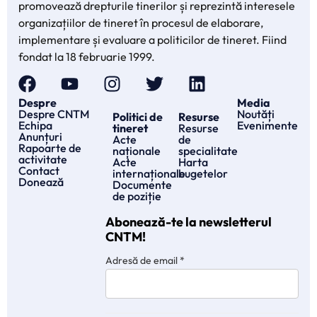
promovează drepturile tinerilor și reprezintă interesele
organizațiilor de tineret în procesul de elaborare,
implementare și evaluare a politicilor de tineret. Fiind
fondat la 18 februarie 1999.
Despre
Media
Despre CNTM
Noutăți
Politici de
Resurse
Echipa
Evenimente
tineret
Resurse
Anunțuri
Acte
de
Rapoarte de
naționale
specialitate
activitate
Acte
Harta
Contact
internaționale
bugetelor
Donează
Documente
de poziție
Abonează-te la newsletterul
CNTM!
Adresă de email
*