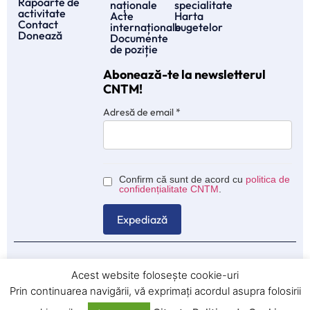
Rapoarte de
naționale
specialitate
activitate
Acte
Harta
Contact
internaționale
bugetelor
Donează
Documente
de poziție
Abonează-te la newsletterul
CNTM!
Adresă de email
*
Confirm că sunt de acord cu
politica de
confidențialitate CNTM
.
© 2025 CNTM – Consiliul Naţional al Tineretului din Moldova.
Acest website folosește cookie-uri
Această pagină web este finanțată de Uniunea Europeană.
Prin continuarea navigării, vă exprimați acordul asupra folosirii
Politica cookies