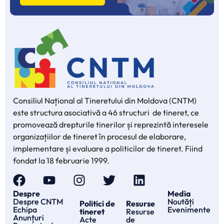
Consiliul Național al Tineretului din Moldova (CNTM)
este structura asociativă a 46 structuri de tineret, ce
promovează drepturile tinerilor și reprezintă interesele
organizațiilor de tineret în procesul de elaborare,
implementare și evaluare a politicilor de tineret. Fiind
fondat la 18 februarie 1999.
Despre
Media
Despre CNTM
Noutăți
Politici de
Resurse
Echipa
Evenimente
tineret
Resurse
Anunțuri
Acte
de