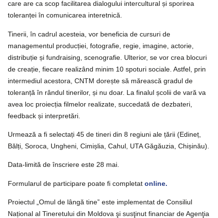
care are ca scop facilitarea dialogului intercultural și sporirea
toleranței în comunicarea interetnică.
Tinerii, în cadrul acesteia, vor beneficia de cursuri de
managementul producției, fotografie, regie, imagine, actorie,
distribuție și fundraising, scenografie. Ulterior, se vor crea blocuri
de creație, fiecare realizând minim 10 spoturi sociale. Astfel, prin
intermediul acestora, CNTM dorește să mărească gradul de
toleranță în rândul tinerilor, și nu doar. La finalul școlii de vară va
avea loc proiecția filmelor realizate, succedată de dezbateri,
feedback și interpretări.
Urmează a fi selectați 45 de tineri din 8 regiuni ale țării (Edineț,
Bălți, Soroca, Ungheni, Cimișlia, Cahul, UTA Găgăuzia, Chișinău).
Data-limită de înscriere este 28 mai.
Formularul de participare poate fi completat
online.
Proiectul „Omul de lângă tine” este implementat de Consiliul
Național al Tineretului din Moldova şi susţinut financiar de Agenţia