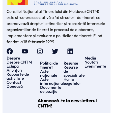
Consiliul Național al Tineretului din Moldova (CNTM)
este structura asociativă a 46 structuri de tineret, ce
promovează drepturile tinerilor și reprezintă interesele
organizațiilor de tineret în procesul de elaborare,
implementare și evaluare a politicilor de tineret. Fiind
fondat la 18 februarie 1999.
Despre
Media
Despre CNTM
Noutăți
Politici de
Resurse
Echipa
Evenimente
tineret
Resurse
Anunțuri
Acte
de
Rapoarte de
naționale
specialitate
activitate
Acte
Harta
Contact
internaționale
bugetelor
Donează
Documente
de poziție
Abonează-te la newsletterul
CNTM!