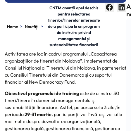
A
CNTM anunță apel deschis
n
pentru selectarea
tinerilor/tinerelor interesate
>
>
de a participa la un program
Home
Noutăți
de instruire privind
managementul și
sustenabilitatea financiară
Activitatea are loc în cadrul programului „Capacitarea
organizațiilor de tineret din Moldova”, implementat de
Consiliul Național al Tineretului din Moldova, în parteneriat
cu Consiliul Tineretului din Danemarca și cu suportul
financiar al New Democracy Fund.
Obiectivul programului de training
este de a instrui 30
tineri/tinere în domeniul managementului și
sustenabilității financiare. Astfel, pe parcursul a 3 zile, în
perioada
29-31 martie,
participanții vor învăța și vor afla
mai multe despre dezvoltarea organizațională,
gestionarea legală, gestionarea financiară, gestionarea