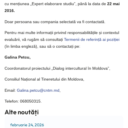
cu mențiunea „Expert elaborare studiu”, până la data de
22 mai
2016.
Doar persoana sau compania selectată va fi contactată.
Pentru mai multe informații privind responsabilitățile și contextul
evaluării, vă rugăm să consultați
Termenii de referință ai poziției
(în limba engleză), sau să o contactați pe:
Galina Petcu,
Coordonatorul proiectului „Dialog intercultural în Moldova”,
Consiliul Național al Tineretului din Moldova,
Email:
Galina.petcu@cntm.md
,
Telefon: 068050315.
Alte noutăți
februarie 24, 2026