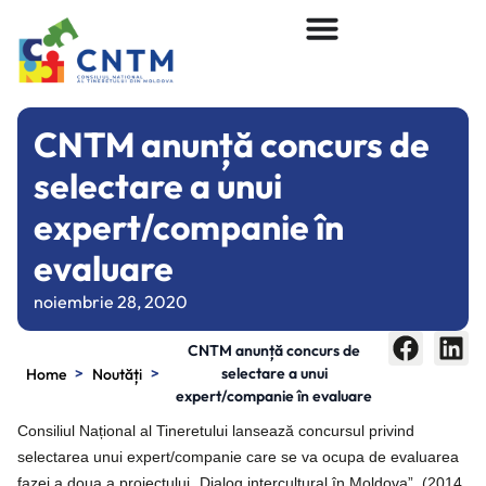
CNTM anunță concurs de
selectare a unui
expert/companie în
evaluare
noiembrie 28, 2020
CNTM anunță concurs de
>
>
selectare a unui
Home
Noutăți
expert/companie în evaluare
Consiliul Național al Tineretului lansează concursul privind
selectarea unui expert/companie care se va ocupa de evaluarea
fazei a doua a proiectului „Dialog intercultural în Moldova” (2014