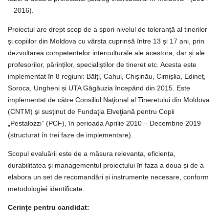
– 2016).
Proiectul are drept scop de a spori nivelul de toleranță al tinerilor
și copiilor din Moldova cu vârsta cuprinsă între 13 și 17 ani, prin
dezvoltarea competențelor interculturale ale acestora, dar și ale
profesorilor, părinților, specialiștilor de tineret etc. Acesta este
implementat în 8 regiuni: Bălți, Cahul, Chișinău, Cimișlia, Edineț,
Soroca, Ungheni și UTA Găgăuzia începând din 2015. Este
implementat de către Consiliul Naţional al Tineretului din Moldova
(CNTM) și susținut de Fundaţia Elveţiană pentru Copii
„Pestalozzi” (PCF), în perioada Aprilie 2010 – Decembrie 2019
(structurat în trei faze de implementare).
Scopul evaluării este de a măsura relevanța, eficiența,
durabilitatea și managementul proiectului în faza a doua și de a
elabora un set de recomandări și instrumente necesare, conform
metodologiei identificate.
Cerințe pentru candidat: