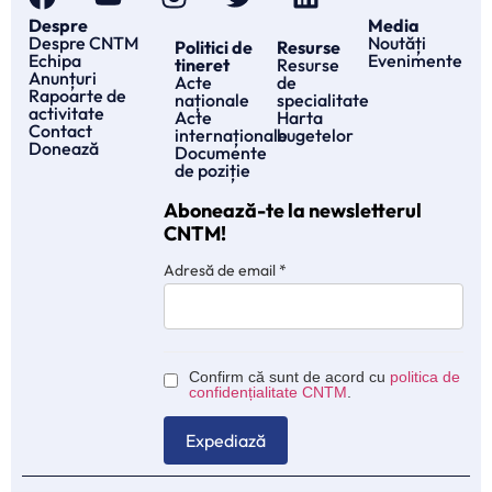
Despre
Media
Despre CNTM
Noutăți
Politici de
Resurse
Echipa
Evenimente
tineret
Resurse
Anunțuri
Acte
de
Rapoarte de
naționale
specialitate
activitate
Acte
Harta
Contact
internaționale
bugetelor
Donează
Documente
de poziție
Abonează-te la newsletterul
CNTM!
Adresă de email
*
Confirm că sunt de acord cu
politica de
confidențialitate CNTM
.