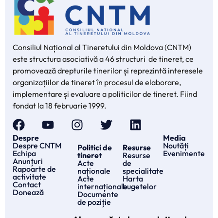
Consiliul Național al Tineretului din Moldova (CNTM)
este structura asociativă a 46 structuri de tineret, ce
promovează drepturile tinerilor și reprezintă interesele
organizațiilor de tineret în procesul de elaborare,
implementare și evaluare a politicilor de tineret. Fiind
fondat la 18 februarie 1999.
Despre
Media
Despre CNTM
Noutăți
Politici de
Resurse
Echipa
Evenimente
tineret
Resurse
Anunțuri
Acte
de
Rapoarte de
naționale
specialitate
activitate
Acte
Harta
Contact
internaționale
bugetelor
Donează
Documente
de poziție