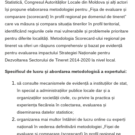
Statistică, Congresul Autorităților Locale din Moldova și alți actori
își propune elaborarea metodologiei pentru „Fișa de evaluare și
comparare (scorecard) în profil regional pe domeniul de tineret”
care va măsura și compara situația tinerilor în profil teritorial,
identificând regiunile cele mai vulnerabile și problemele prioritare
pentru diferite localități. Metodologia Scorecard-ului regional pe
tineret va oferi un răspuns comprehensiv și bazat pe evidență
pentru evaluarea impactului Strategiei Naționale pentru
Dezvoltarea Sectorului de Tineret 2014-2020 la nivel local.
Specificul de lucru și abordarea metodologică a expertului:
să consulte mecanismele de evidență a instituțiilor de stat,
în special a administrațiilor publice locale dar și a
organizațiilor societății civile, cu privire la practica și
experiența fiecăreia în colectarea, evaluarea și
diseminarea datelor statistice;
organizarea mai multor întâlniri de lucru online cu experți
naționali în vederea definitivării metodologiei „Fișei de
evaluare și comparare (scorecard) în profil regional pe