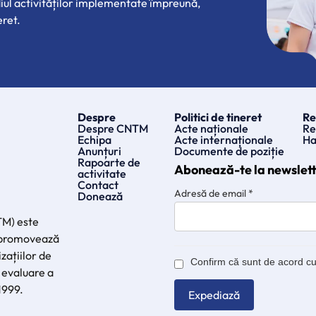
diul activităților implementate împreună,
eret.
Despre
Politici de tineret
Re
Despre CNTM
Acte naționale
Re
Echipa
Acte internaționale
Ha
Anunțuri
Documente de poziție
Rapoarte de
Abonează-te la newslet
activitate
Contact
Adresă de email
*
Donează
TM) este
e promovează
zațiilor de
Confirm că sunt de acord c
 evaluare a
 1999.