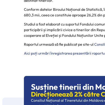
destinat tinerilor.
Conform datelor Biroului Național de Statistică, 
680,3 mii, ceea ce constituie aproape 26,2% din p
Studiul a fost elaborat cu suportul Fondului comu
participării și implicării civice a tinerilor din Re
cooperare al Elveției și Fondului Națiunilor Uni
Raportul urmează să fie publicat pe site-ul
Consil
Aici poți urmări înregistrarea prezentării raportul
Susține tinerii din M
Direcționează 2% către
Consiliul Național al Tineretului din Moldova