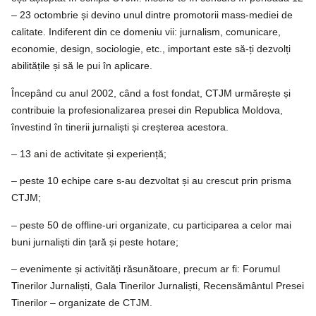
– 23 octombrie și devino unul dintre promotorii mass-mediei de
calitate. Indiferent din ce domeniu vii: jurnalism, comunicare,
economie, design, sociologie, etc., important este să-ți dezvolți
abilitățile și să le pui în aplicare.
Începând cu anul 2002, când a fost fondat, CTJM urmărește și
contribuie la profesionalizarea presei din Republica Moldova,
învestind în tinerii jurnaliști și creșterea acestora.
– 13 ani de activitate și experiență;
– peste 10 echipe care s-au dezvoltat și au crescut prin prisma
CTJM;
– peste 50 de offline-uri organizate, cu participarea a celor mai
buni jurnaliști din țară și peste hotare;
– evenimente și activități răsunătoare, precum ar fi: Forumul
Tinerilor Jurnaliști, Gala Tinerilor Jurnaliști, Recensământul Presei
Tinerilor – organizate de CTJM.