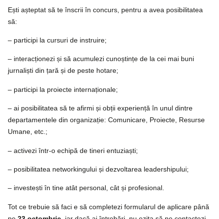
Ești așteptat să te înscrii în concurs, pentru a avea posibilitatea
să:
– participi la cursuri de instruire;
– interacționezi și să acumulezi cunoștințe de la cei mai buni
jurnaliști din țară și de peste hotare;
– participi la proiecte internaționale;
– ai posibilitatea să te afirmi și obții experiență în unul dintre
departamentele din organizație: Comunicare, Proiecte, Resurse
Umane, etc.;
– activezi într-o echipă de tineri entuziaști;
– posibilitatea networkingului și dezvoltarea leadershipului;
– investești în tine atât personal, cât și profesional.
Tot ce trebuie să faci e să completezi formularul de aplicare până
pe
23 octombrie
, iar dacă ai întrebări, nu ezita să ne contactezi