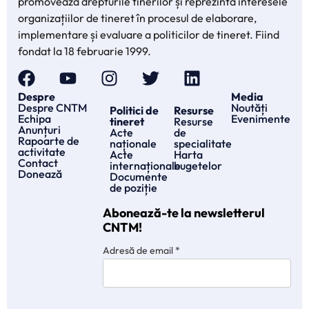
promovează drepturile tinerilor și reprezintă interesele
organizațiilor de tineret în procesul de elaborare,
implementare și evaluare a politicilor de tineret. Fiind
fondat la 18 februarie 1999.
Despre
Media
Despre CNTM
Noutăți
Politici de
Resurse
Echipa
Evenimente
tineret
Resurse
Anunțuri
Acte
de
Rapoarte de
naționale
specialitate
activitate
Acte
Harta
Contact
internaționale
bugetelor
Donează
Documente
de poziție
Abonează-te la newsletterul
CNTM!
Adresă de email
*