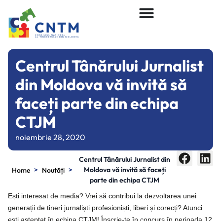
Centrul Tânărului Jurnalist
din Moldova vă invită să
faceți parte din echipa
CTJM
noiembrie 28, 2020
Centrul Tânărului Jurnalist din
>
>
Moldova vă invită să faceți
Home
Noutăți
parte din echipa CTJM
Ești interesat de media? Vrei să contribui la dezvoltarea unei
generații de tineri jurnaliști profesioniști, liberi și corecți? Atunci
ești așteptat în echipa CTJM! Înscrie-te în concurs în perioada 12