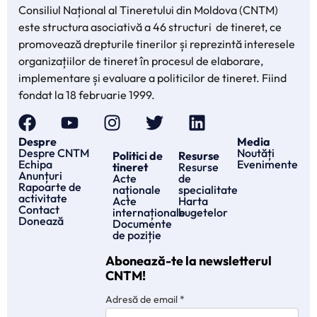
Consiliul Național al Tineretului din Moldova (CNTM)
este structura asociativă a 46 structuri de tineret, ce
promovează drepturile tinerilor și reprezintă interesele
organizațiilor de tineret în procesul de elaborare,
implementare și evaluare a politicilor de tineret. Fiind
fondat la 18 februarie 1999.
Despre
Media
Despre CNTM
Noutăți
Politici de
Resurse
Echipa
Evenimente
tineret
Resurse
Anunțuri
Acte
de
Rapoarte de
naționale
specialitate
activitate
Acte
Harta
Contact
internaționale
bugetelor
Donează
Documente
de poziție
Abonează-te la newsletterul
CNTM!
Adresă de email
*