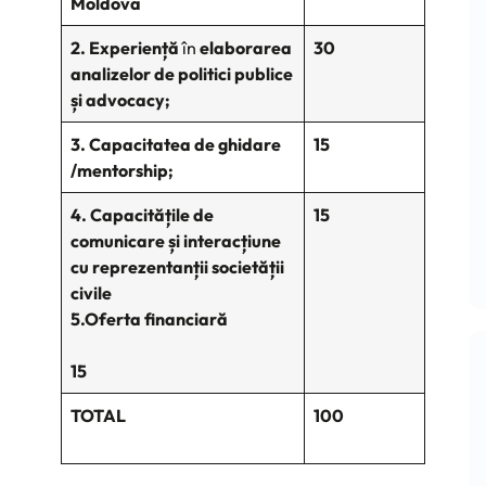
Moldova
2. Experiență
în
elaborarea
30
analizelor de politici publice
și advocacy;
3. Capacitatea de ghidare
15
/
mentorship;
4. Capacitățile de
15
comunicare și interacțiune
cu reprezentanții societății
civile
5.Oferta financiară
15
TOTAL
100