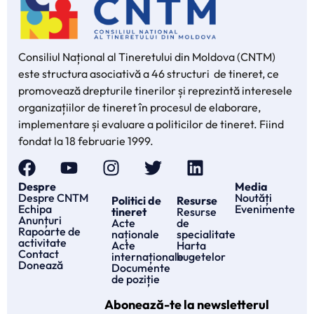
Consiliul Național al Tineretului din Moldova (CNTM)
este structura asociativă a 46 structuri de tineret, ce
promovează drepturile tinerilor și reprezintă interesele
organizațiilor de tineret în procesul de elaborare,
implementare și evaluare a politicilor de tineret. Fiind
fondat la 18 februarie 1999.
Despre
Media
Despre CNTM
Noutăți
Politici de
Resurse
Echipa
Evenimente
tineret
Resurse
Anunțuri
Acte
de
Rapoarte de
naționale
specialitate
activitate
Acte
Harta
Contact
internaționale
bugetelor
Donează
Documente
de poziție
Abonează-te la newsletterul