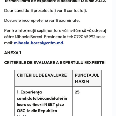
Termen limită de expediere a dosarului: 12 iunie 2022.
Doar candidații preselectați vor fi contactați.
Dosarele incomplete nu vor fi examinate.
Pentru informații suplimentare vă invităm să vă adresați
către Mihaela Borcoi-Frosineac la tel: 079045992 sau e-
mail:
mihaela.borcoi@cntm.md
.
ANEXA 1
CRITERIILE DE EVALUARE A EXPERTULUI/EXPERTEI
CRITERIUL DE EVALUARE
PUNCTAJUL
MAXIM
1. Experiența
25
candidatului/candidatei în
lucru cu tinerii NEET și cu
OSC-le din Republica