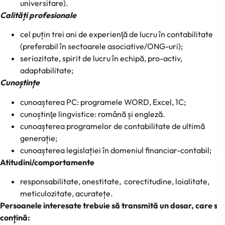
universitare).
Calități profesionale
cel puțin trei ani de experienţă de lucru în contabilitate
(preferabil în sectoarele asociative/ONG-uri);
seriozitate, spirit de lucru în echipă, pro-activ,
adaptabilitate;
Cunoștințe
cunoașterea PC: programele WORD, Excel, 1C;
cunoștinţe lingvistice: română și engleză.
cunoașterea programelor de contabilitate de ultimă
generație;
cunoașterea legislației în domeniul financiar-contabil;
Atitudini/comportamente
responsabilitate, onestitate, corectitudine, loialitate,
meticulozitate, acuratețe.
Persoanele interesate trebuie să transmită un dosar, care să
conțină: