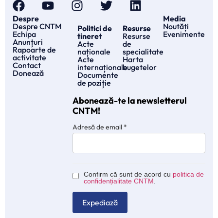
Despre
Media
Despre CNTM
Noutăți
Politici de
Resurse
Echipa
Evenimente
tineret
Resurse
Anunțuri
Acte
de
Rapoarte de
naționale
specialitate
activitate
Acte
Harta
Contact
internaționale
bugetelor
Donează
Documente
de poziție
Abonează-te la newsletterul
CNTM!
Adresă de email
*
Confirm că sunt de acord cu
politica de
confidențialitate CNTM
.