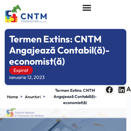
Termen Extins: CNTM
Angajează Contabil(ă)-
economist(ă)
Expirat
ianuarie 12, 2023
A
Termen Extins: CNTM
>
>
Angajează Contabil(ă)-
Home
Anunturi
economist(ă)