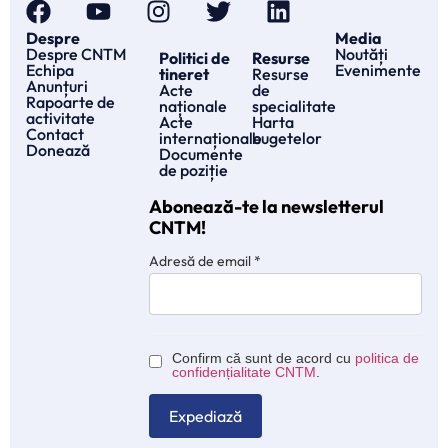
Despre
Media
Despre CNTM
Noutăți
Politici de
Resurse
Echipa
Evenimente
tineret
Resurse
Anunțuri
Acte
de
Rapoarte de
naționale
specialitate
activitate
Acte
Harta
Contact
internaționale
bugetelor
Donează
Documente
de poziție
Abonează-te la newsletterul
CNTM!
Adresă de email
*
Confirm că sunt de acord cu
politica de
confidențialitate CNTM
.