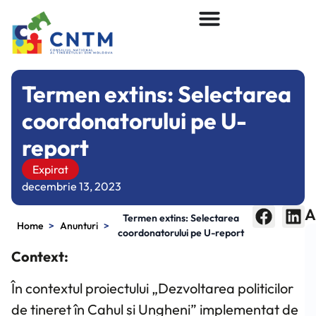
Termen extins: Selectarea
coordonatorului pe U-
report
Expirat
decembrie 13, 2023
A
Termen extins: Selectarea
>
>
Home
Anunturi
coordonatorului pe U-report
Context:
În contextul proiectului „Dezvoltarea politicilor
de tineret în Cahul și Ungheni” implementat de