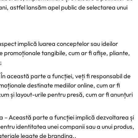
ani, astfel lansăm apel public de selectarea unui
spect implică luarea conceptelor sau ideilor
e promoționale tangibile, cum ar fi afișe, pliante,
;
n această parte a funcției, veți fi responsabil de
oționale destinate mediilor online, cum ar fi
cum și layout-urile pentru presă, cum ar fi anunțuri
a – Această parte a funcției implică dezvoltarea și
ntru identitatea unei companii sau a unui produs,
ateriale legate de branding..