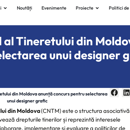
i
Noutăți
Evenimente
Proiecte
Politici de
l al Tineretului din Mold
lectarea unui designer g
eretului din Moldova anunță concurs pentru selectarea
unui designer grafic
ului din Moldova
(CNTM) este o structura asociativă
ează drepturile tinerilor și reprezintă interesele
elaborare, implementare și evaluare a politicilor de