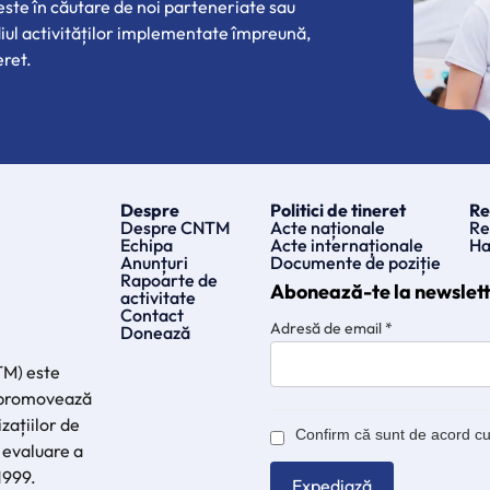
 este în căutare de noi parteneriate sau
diul activităților implementate împreună,
eret.
Despre
Politici de tineret
Re
Despre CNTM
Acte naționale
Re
Echipa
Acte internaționale
Ha
Anunțuri
Documente de poziție
Rapoarte de
Abonează-te la newslet
activitate
Contact
Adresă de email
*
Donează
TM) este
e promovează
zațiilor de
Confirm că sunt de acord c
 evaluare a
 1999.