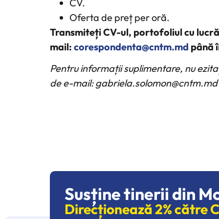
CV.
Oferta de preț per oră.
Transmiteți CV-ul, portofoliul cu lucră
mail:
corespondenta@cntm.md
până î
Pentru informații suplimentare, nu ezit
de e-mail: gabriela.solomon@cntm.md
Susține tinerii din M
Direcționează 2% către