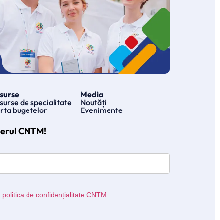
surse
Media
surse de specialitate
Noutăți
rta bugetelor
Evenimente
terul CNTM!
u
politica de confidențialitate CNTM
.