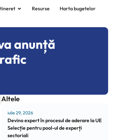
 tineret
Resurse
Harta bugetelor
ova anunță
rafic
Altele
iulie 29, 2026
Devino expert în procesul de aderare la UE
Selecție pentru pool-ul de experți
sectoriali