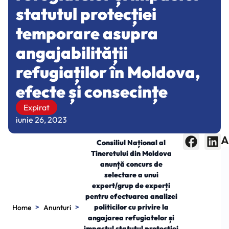
statutul protecției
temporare asupra
angajabilității
refugiaților în Moldova,
efecte și consecințe
Expirat
iunie 26, 2023
A
Consiliul Național al
Tineretului din Moldova
anunță concurs de
selectare a unui
expert/grup de experți
pentru efectuarea analizei
>
>
politicilor cu privire la
Home
Anunturi
angajarea refugiatelor și
impactul statutul protecției