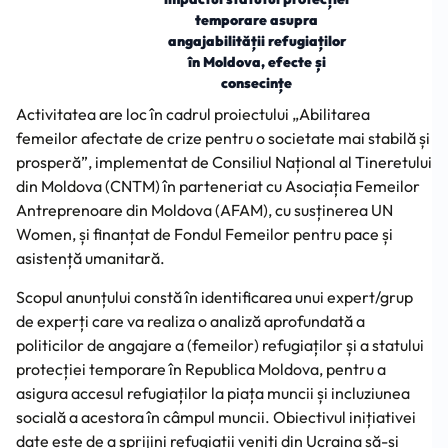
temporare asupra
angajabilității refugiaților
în Moldova, efecte și
consecințe
Activitatea are loc în cadrul proiectului „Abilitarea
femeilor afectate de crize pentru o societate mai stabilă și
prosperă”, implementat de Consiliul Național al Tineretului
din Moldova (CNTM) în parteneriat cu Asociația Femeilor
Antreprenoare din Moldova (AFAM), cu susținerea UN
Women, și finanțat de Fondul Femeilor pentru pace și
asistență umanitară.
Scopul anunțului constă în identificarea unui expert/grup
de experți care va realiza o analiză aprofundată a
politicilor de angajare a (femeilor) refugiaților și a statului
protecției temporare în Republica Moldova, pentru a
asigura accesul refugiaților la piața muncii și incluziunea
socială a acestora în câmpul muncii. Obiectivul inițiativei
date este de a sprijini refugiații veniți din Ucraina să-și