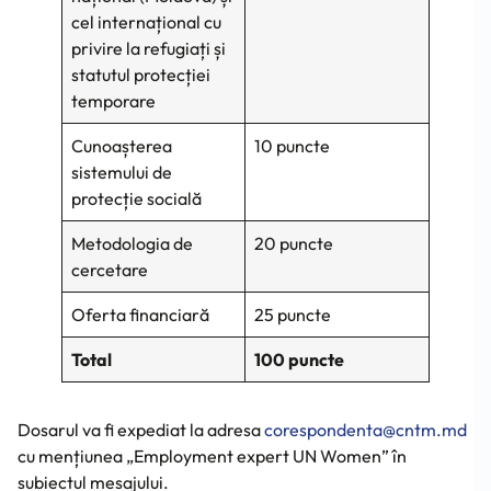
cel internațional cu
privire la refugiați și
statutul protecției
temporare
Cunoașterea
10 puncte
sistemului de
protecție socială
Metodologia de
20 puncte
cercetare
Oferta financiară
25 puncte
Total
100 puncte
Dosarul va fi expediat la adresa
corespondenta@cntm.md
cu mențiunea „Employment expert UN Women” în
subiectul mesajului.