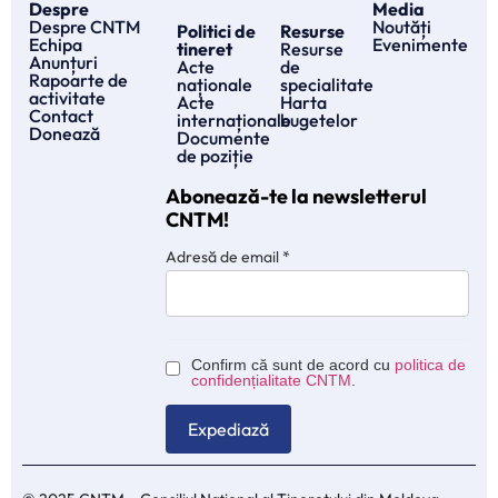
Despre
Media
Despre CNTM
Noutăți
Politici de
Resurse
Echipa
Evenimente
tineret
Resurse
Anunțuri
Acte
de
Rapoarte de
naționale
specialitate
activitate
Acte
Harta
Contact
internaționale
bugetelor
Donează
Documente
de poziție
Abonează-te la newsletterul
CNTM!
Adresă de email
*
Confirm că sunt de acord cu
politica de
confidențialitate CNTM
.