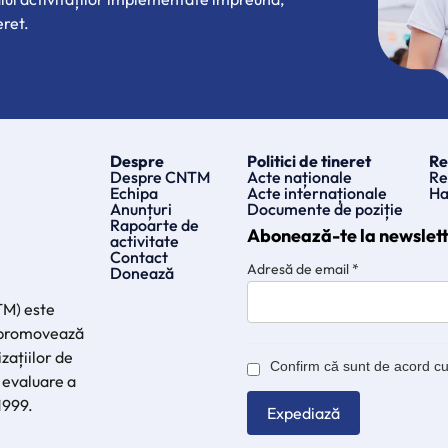
eret.
Despre
Politici de tineret
Re
Despre CNTM
Acte naționale
Re
Echipa
Acte internaționale
Ha
Anunțuri
Documente de poziție
Rapoarte de
Abonează-te la newslet
activitate
Contact
Adresă de email
*
Donează
TM) este
e promovează
zațiilor de
Confirm că sunt de acord c
 evaluare a
 1999.