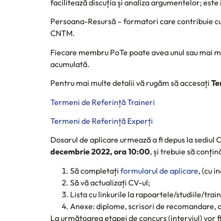
facilitează discuția și analiza argumentelor; este
Persoana-Resursă – formatori care contribuie cu
CNTM.
Fiecare membru PoTe poate avea unul sau mai mul
acumulată.
Pentru mai multe detalii vă rugăm să accesați
Te
Termeni de Referință Traineri
Termeni de Referință Experți
Dosarul de aplicare urmează a fi depus la sediul
decembrie 2022, ora 10:00
, și trebuie să conțin
Să completați
formularul de aplicare
, (cu 
Să vă actualizați CV-ul;
Lista cu linkurile la rapoartele/studiile/trai
Anexe: diplome, scrisori de recomandare, ce
La următoarea etapei de concurs (interviul) vor f