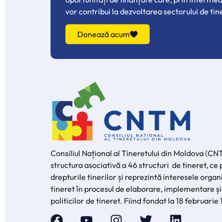
vor contribui la dezvoltarea sectorului de tin
Donează acum
Consiliul Național al Tineretului din Moldova (CN
structura asociativă a 46 structuri de tineret, c
drepturile tinerilor și reprezintă interesele organi
tineret în procesul de elaborare, implementare și
politicilor de tineret. Fiind fondat la 18 februarie