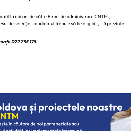
dată la doi ani de către Biroul de administrare CNTM şi
 de selecţie, candidatul trebuie să fie eligibil şi să prezinte
nați: 022 235 175.
oldova și proiectele noastre
 CNTM
 este în căutare de noi parteneriate sau
diul activităților implementate împreună,