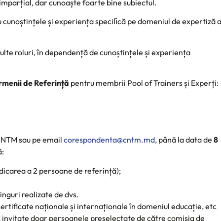
 imparțial, dar cunoaște foarte bine subiectul.
 cunoștințele și experiența speciﬁcă pe domeniul de expertiză 
te roluri, în dependență de cunoștințele și experiența
rmenii de Referință
pentru membrii Pool of Trainers și Experți:
 CNTM sau pe email
corespondenta@cntm.md
, până la data de
8
ă:
indicarea a 2 persoane de referință);
ninguri realizate de dvs.
rtificate naționale și internaționale în domeniul educație, etc
i invitate doar persoanele preselectate de către comisia de