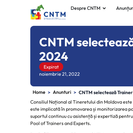
Despre CNTM
Anunțur
CNTM selectează 
2024
Expirat
noiembrie 21, 2022
Home
Anunturi
>
>
CNTM selectează Traineri
Consiliul Național al Tineretului din Moldova este
este implicată în promovarea și monitorizarea polit
suportul continuu cu asistență și expertiză pentru
Pool of Trainers and Experts.