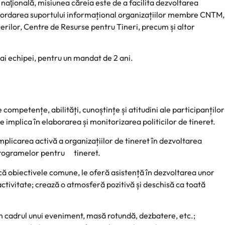
aţională, misiunea căreia este de a facilita dezvoltarea
 acordarea suportului informațional organizațiilor membre CNTM,
inerilor, Centre de Resurse pentru Tineri, precum și altor
ai echipei, pentru un mandat de 2 ani.
competențe, abilități, cunoștințe și atitudini ale participanților
se implica în elaborarea și monitorizarea politicilor de tineret.
licarea activă a organizațiilor de tineret în dezvoltarea
a programelor pentru tineret.
că obiectivele comune, le oferă asistență în dezvoltarea unor
tivitate; crează o atmosferă pozitivă și deschisă ca toată
 cadrul unui eveniment, masă rotundă, dezbatere, etc.;