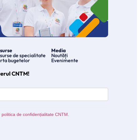
surse
Media
surse de specialitate
Noutăți
rta bugetelor
Evenimente
terul CNTM!
u
politica de confidențialitate CNTM
.