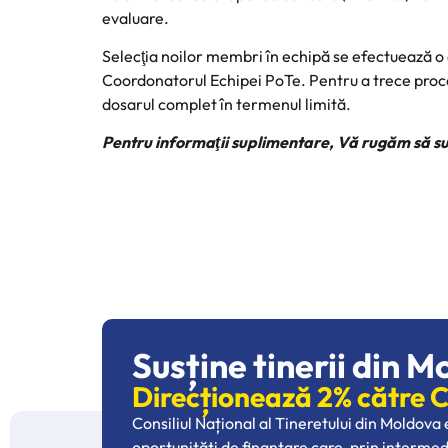
evaluare.
Selecţia noilor membri în echipă se efectuează o 
Coordonatorul Echipei PoTe. Pentru a trece procesul
dosarul complet în termenul limită.
Pentru informaţii suplimentare, Vă rugăm să su
Susține tinerii din M
Direcționează 2% către
Consiliul Național al Tineretului din Moldova
oportunități de finanțare care, prin interme