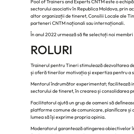
Pool of Trainers and Experts CNTM este o echipă n
sectorului asociativ în Republica Moldova, prin
altor organizații de tineret, Consilii Locale ale T
parteneri CNTM naționali sau internaționali.
În anul 2022 urmează să fie selectați noi membri 
ROLURI
Trainerul pentru Tineri stimulează dezvoltarea de 
și oferă tinerilor motivația și expertiza pentru a 
Mentorul îndrumător experimentat; facilitează imp
sectorului de tineret, în crearea și consolidare
Facilitatorul ajută un grup de oameni să deﬁneas
platforme comune de comunicare, planiﬁcare și ac
lumea să își exprime propria opinia.
Moderatorul garantează atingerea obiectivelor în