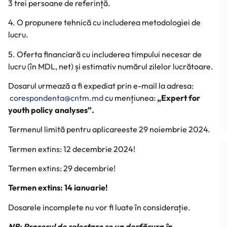
3 trei persoane de referință.
4. O propunere tehnică cu includerea metodologiei de
lucru.
5. Oferta financiară cu includerea timpului necesar de
lucru (în MDL, net) și estimativ numărul zilelor lucrătoare.
Dosarul urmează a fi expediat prin e-mail la adresa:
corespondenta@cntm.md 
cu mențiunea:
„Expert for
youth policy analyses”.
Termenul limită pentru aplicareeste 29 noiembrie 2024.
Termen extins: 12 decembrie 2024!
Termen extins: 29 decembrie!
Termen extins: 14 ianuarie!
Dosarele incomplete nu vor fi luate în considerație.
NB: Procesul de selectare se va desfășura în