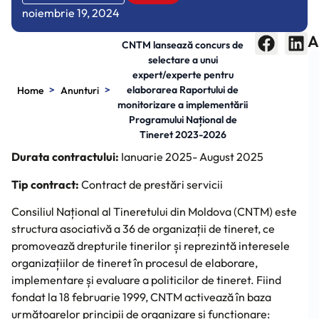
noiembrie 19, 2024
A
CNTM lansează concurs de
selectare a unui
expert/experte pentru
>
>
elaborarea Raportului de
Home
Anunturi
monitorizare a implementării
Programului Național de
Tineret 2023-2026
Durata contractului:
Ianuarie 2025- August 2025
Tip contract:
Contract de prestări servicii
Consiliul Național al Tineretului din Moldova (CNTM) este
structura asociativă a 36 de organizații de tineret, ce
promovează drepturile tinerilor și reprezintă interesele
organizațiilor de tineret în procesul de elaborare,
implementare și evaluare a politicilor de tineret. Fiind
fondat la 18 februarie 1999, CNTM activează în baza
următoarelor principii de organizare și funcționare: