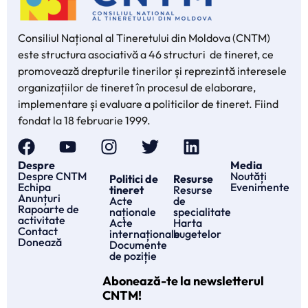
Consiliul Național al Tineretului din Moldova (CNTM)
este structura asociativă a 46 structuri de tineret, ce
promovează drepturile tinerilor și reprezintă interesele
organizațiilor de tineret în procesul de elaborare,
implementare și evaluare a politicilor de tineret. Fiind
fondat la 18 februarie 1999.
Despre
Media
Despre CNTM
Noutăți
Politici de
Resurse
Echipa
Evenimente
tineret
Resurse
Anunțuri
Acte
de
Rapoarte de
naționale
specialitate
activitate
Acte
Harta
Contact
internaționale
bugetelor
Donează
Documente
de poziție
Abonează-te la newsletterul
CNTM!