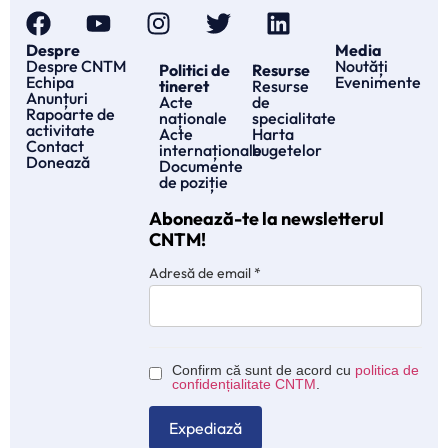
Despre
Media
Despre CNTM
Noutăți
Politici de
Resurse
Echipa
Evenimente
tineret
Resurse
Anunțuri
Acte
de
Rapoarte de
naționale
specialitate
activitate
Acte
Harta
Contact
internaționale
bugetelor
Donează
Documente
de poziție
Abonează-te la newsletterul
CNTM!
Adresă de email
*
Confirm că sunt de acord cu
politica de
confidențialitate CNTM
.