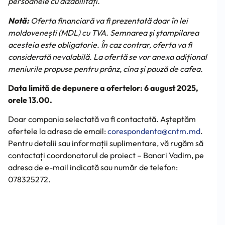
persoanele cu dizabilități.
Notă:
Oferta financiară va fi prezentată doar în lei
moldovenești (MDL) cu TVA. Semnarea şi ștampilarea
acesteia este obligatorie. În caz contrar, oferta va fi
considerată nevalabilă. La ofertă se vor anexa adițional
meniurile propuse pentru prânz, cina şi pauză de cafea.
Data limită de depunere a ofertelor: 6 august 2025,
orele 13.00.
Doar compania selectată va fi contactată. Așteptăm
ofertele la adresa de email:
corespondenta@cntm.md
.
Pentru detalii sau informații suplimentare, vă rugăm să
contactați coordonatorul de proiect – Banari Vadim, pe
adresa de e-mail indicată sau număr de telefon:
078325272.