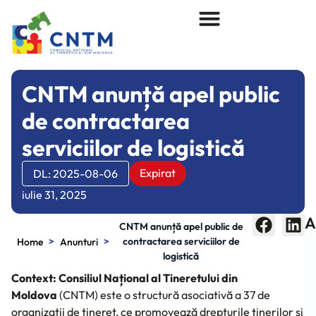
CNTM anunță apel public
de contractarea
serviciilor de logistică
Expirat
DL: 2025-08-06
iulie 31, 2025
A
CNTM anunță apel public de
>
>
contractarea serviciilor de
Home
Anunturi
logistică
Context: Consiliul Național al Tineretului din
Moldova
(CNTM) este o structură asociativă a 37 de
organizații de tineret, ce promovează drepturile tinerilor și