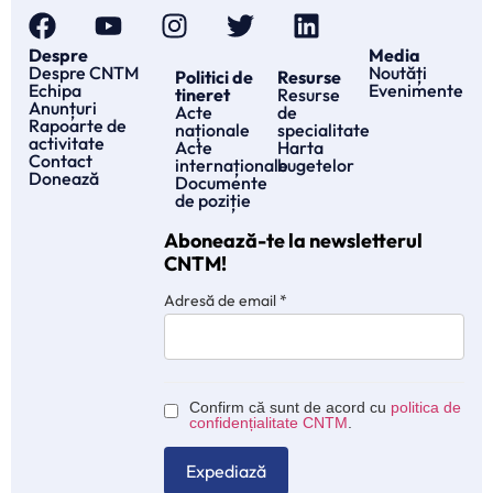
Despre
Media
Despre CNTM
Noutăți
Politici de
Resurse
Echipa
Evenimente
tineret
Resurse
Anunțuri
Acte
de
Rapoarte de
naționale
specialitate
activitate
Acte
Harta
Contact
internaționale
bugetelor
Donează
Documente
de poziție
Abonează-te la newsletterul
CNTM!
Adresă de email
*
Confirm că sunt de acord cu
politica de
confidențialitate CNTM
.