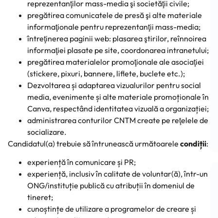
reprezentanţilor mass-media şi societăţii civile;
pregătirea comunicatele de presă şi alte materiale
informaţionale pentru reprezentanţii mass-media;
întreţinerea paginii web: plasarea ştirilor, reînnoirea
informaţiei plasate pe site, coordonarea intranetului;
pregătirea materialelor promoţionale ale asociaţiei
(stickere, pixuri, bannere, liflete, buclete etc.);
Dezvoltarea și adaptarea vizualurilor pentru social
media, evenimente și alte materiale promoționale în
Canva, respectând identitatea vizuală a organizației;
administrarea conturilor CNTM create pe reţelele de
socializare.
Candidatul(a) trebuie să întrunească următoarele
condiții
:
experiență în comunicare și PR;
experiență, inclusiv în calitate de voluntar(ă), într-un
ONG/instituție publică cu atribuții în domeniul de
tineret;
cunoștințe de utilizare a programelor de creare și