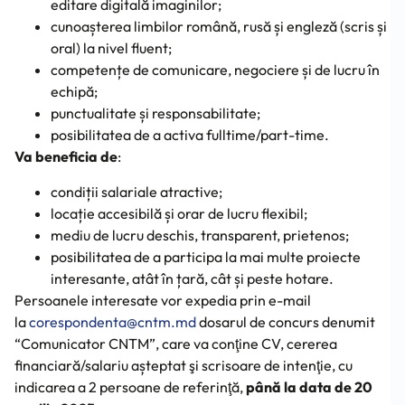
editare digitală imaginilor;
cunoașterea limbilor română, rusă și engleză (scris și
oral) la nivel fluent;
competențe de comunicare, negociere și de lucru în
echipă;
punctualitate și responsabilitate;
posibilitatea de a activa fulltime/part-time.
Va beneficia de
:
condiții salariale atractive;
locație accesibilă și orar de lucru flexibil;
mediu de lucru deschis, transparent, prietenos;
posibilitatea de a participa la mai multe proiecte
interesante, atât în țară, cât și peste hotare.
Persoanele interesate vor expedia prin e-mail
la
corespondenta@cntm.md
dosarul de concurs denumit
“Comunicator CNTM”, care va conţine CV, cererea
financiară/salariu așteptat şi scrisoare de intenţie, cu
indicarea a 2 persoane de referinţă,
până la data de 20