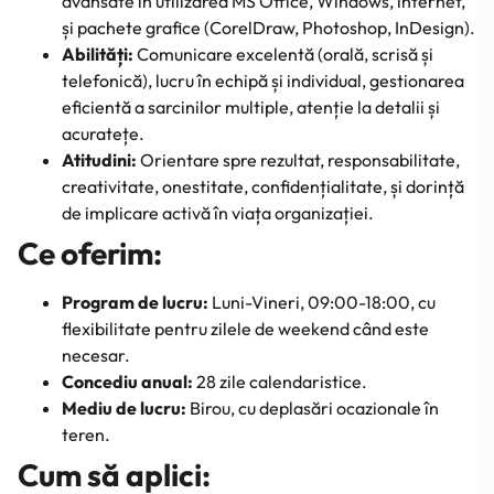
avansate în utilizarea MS Office, Windows, internet,
și pachete grafice (CorelDraw, Photoshop, InDesign).
Abilități:
Comunicare excelentă (orală, scrisă și
telefonică), lucru în echipă și individual, gestionarea
eficientă a sarcinilor multiple, atenție la detalii și
acuratețe.
Atitudini:
Orientare spre rezultat, responsabilitate,
creativitate, onestitate, confidențialitate, și dorință
de implicare activă în viața organizației.
Ce oferim:
Program de lucru:
Luni-Vineri, 09:00-18:00, cu
flexibilitate pentru zilele de weekend când este
necesar.
Concediu anual:
28 zile calendaristice.
Mediu de lucru:
Birou, cu deplasări ocazionale în
teren.
Cum să aplici: