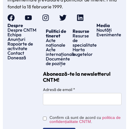
fondat la 18 februarie 1999.
Despre
Media
Despre CNTM
Noutăți
Politici de
Resurse
Echipa
Evenimente
tineret
Resurse
Anunțuri
Acte
de
Rapoarte de
naționale
specialitate
activitate
Acte
Harta
Contact
internaționale
bugetelor
Donează
Documente
de poziție
Abonează-te la newsletterul
CNTM!
Adresă de email
*
Confirm că sunt de acord cu
politica de
confidențialitate CNTM
.