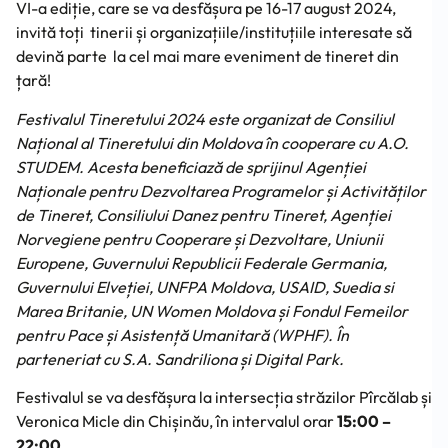
VI-a ediție, care se va desfășura pe 16-17 august 2024,
invită toți tinerii și organizațiile/instituțiile interesate să
devină parte la cel mai mare eveniment de tineret din
țară!
Festivalul Tineretului 2024 este organizat de Consiliul
Național al Tineretului din Moldova în cooperare cu A.O.
STUDEM. Acesta beneficiază de sprijinul Agenției
Naționale pentru Dezvoltarea Programelor și Activităților
de Tineret, Consiliului Danez pentru Tineret, Agenției
Norvegiene pentru Cooperare și Dezvoltare, Uniunii
Europene, Guvernului Republicii Federale Germania,
Guvernului Elveției, UNFPA Moldova, USAID, Suedia si
Marea Britanie, UN Women Moldova și Fondul Femeilor
pentru Pace și Asistență Umanitară (WPHF). În
parteneriat cu S.A. Sandriliona și Digital Park.
Festivalul se va desfășura la intersecția străzilor Pîrcălab și
Veronica Micle din Chișinău, în intervalul orar
15:00 –
22:00
.