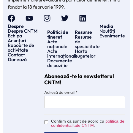
fondat la 18 februarie 1999.
Despre
Media
Despre CNTM
Noutăți
Politici de
Resurse
Echipa
Evenimente
tineret
Resurse
Anunțuri
Acte
de
Rapoarte de
naționale
specialitate
activitate
Acte
Harta
Contact
internaționale
bugetelor
Donează
Documente
de poziție
Abonează-te la newsletterul
CNTM!
Adresă de email
*
Confirm că sunt de acord cu
politica de
confidențialitate CNTM
.