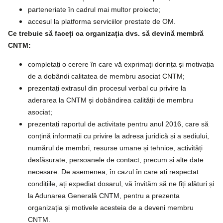
parteneriate în cadrul mai multor proiecte;
accesul la platforma serviciilor prestate de OM.
Ce trebuie să faceți ca organizația dvs. să devină membră
CNTM:
completați o cerere în care vă exprimați dorința și motivația
de a dobândi calitatea de membru asociat CNTM;
prezentați extrasul din procesul verbal cu privire la
aderarea la CNTM și dobândirea calității de membru
asociat;
prezentați raportul de activitate pentru anul 2016, care să
conțină informații cu privire la adresa juridică și a sediului,
numărul de membri, resurse umane și tehnice, activități
desfășurate, persoanele de contact, precum și alte date
necesare. De asemenea, în cazul în care ați respectat
condițiile, ați expediat dosarul, vă învităm să ne fiți alături și
la Adunarea Generală CNTM, pentru a prezenta
organizația și motivele acesteia de a deveni membru
CNTM.