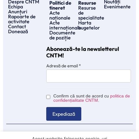
Despre CNTM
Noutăți
Politici de
Resurse
Echipa
Evenimente
tineret
Resurse
Anunțuri
Acte
de
Rapoarte de
naționale
specialitate
activitate
Acte
Harta
Contact
internaționale
bugetelor
Donează
Documente
de poziție
Abonează-te la newsletterul
CNTM!
Adresă de email
*
Confirm că sunt de acord cu
politica de
confidențialitate CNTM
.
© 2025 CNTM – Consiliul Naţional al Tineretului din Moldova.
Acest website folosește cookie-uri