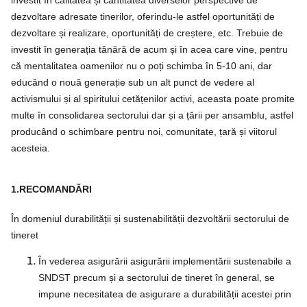
investit în calitatea și cantitatea diverselor perspective de
dezvoltare adresate tinerilor, oferindu-le astfel oportunități de
dezvoltare și realizare, oportunități de creștere, etc. Trebuie de
investit în generația tânără de acum și în acea care vine, pentru
că mentalitatea oamenilor nu o poți schimba în 5-10 ani, dar
educând o nouă generație sub un alt punct de vedere al
activismului și al spiritului cetățenilor activi, aceasta poate promite
multe în consolidarea sectorului dar și a țării per ansamblu, astfel
producând o schimbare pentru noi, comunitate, țară și viitorul
acesteia.
1.
RECOMANDĂRI
În domeniul durabilității și sustenabilității dezvoltării sectorului de
tineret
În vederea asigurării asigurării implementării sustenabile a
SNDST precum și a sectorului de tineret în general, se
impune necesitatea de asigurare a durabilității acestei prin