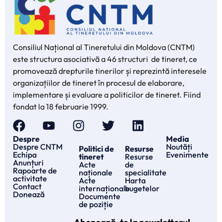
Consiliul Național al Tineretului din Moldova (CNTM)
este structura asociativă a 46 structuri de tineret, ce
promovează drepturile tinerilor și reprezintă interesele
organizațiilor de tineret în procesul de elaborare,
implementare și evaluare a politicilor de tineret. Fiind
fondat la 18 februarie 1999.
Despre
Media
Despre CNTM
Noutăți
Politici de
Resurse
Echipa
Evenimente
tineret
Resurse
Anunțuri
Acte
de
Rapoarte de
naționale
specialitate
activitate
Acte
Harta
Contact
internaționale
bugetelor
Donează
Documente
de poziție