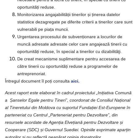
oportunități reduse.
Monitorizarea angajabilității tinerilor și ținerea datelor
statistice dezagregate pe diferite criterii a tinerilor care sunt
vulnerabili pe piața muncii.
Urgentarea procesului de subvenționare a locurilor de
muncă adresate adresate celor care angajează tinerii cu
oportunități reduse, în special a tinerilor cu dizabilităţi.
De creat mecanisme suplimentare pentru accesarea de
către tinerii cu oportunități reduse a programelor de
antreprenoriat.
Întregul document îl poți consulta
aici.
Acest raport este elaborat în cadrul proiectului „Inițiativa Comună
a Șanselor Egale pentru Tineri”, coordonat de Consiliul Național
al Tineretului din Moldova cu suportul Fundației Est-Europene în
parteneriat cu Centrul „Parteneriat pentru Dezvoltare”, din
resursele acordate de Agenția Elvețiană pentru Dezvoltare și
Cooperare (SDC) și Guvernul Suediei. Opiniile exprimate aparțin
autorilor și nu reflectă neapărat opinia donatorilor.