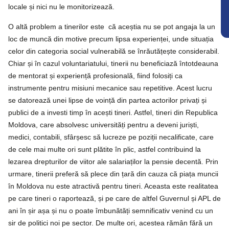
locale și nici nu le monitorizează.
O altă problem a tinerilor este că aceștia nu se pot angaja la un
loc de muncă din motive precum lipsa experienței, unde situația
celor din categoria social vulnerabilă se înrăutățește considerabil.
Chiar și în cazul voluntariatului, tinerii nu beneficiază întotdeauna
de mentorat și experiență profesională, fiind folosiți ca
instrumente pentru misiuni mecanice sau repetitive. Acest lucru
se datorează unei lipse de voință din partea actorilor privați și
publici de a investi timp în acești tineri. Astfel, tineri din Republica
Moldova, care absolvesc universități pentru a deveni juriști,
medici, contabili, sfârșesc să lucreze pe poziții necalificate, care
de cele mai multe ori sunt plătite în plic, astfel contribuind la
lezarea drepturilor de viitor ale salariaților la pensie decentă. Prin
urmare, tinerii preferă să plece din țară din cauza că piața muncii
în Moldova nu este atractivă pentru tineri. Aceasta este realitatea
pe care tineri o raportează, și pe care de altfel Guvernul și APL de
ani în șir așa și nu o poate îmbunătăți semnificativ venind cu un
sir de politici noi pe sector. De multe ori, acestea rămân fără un