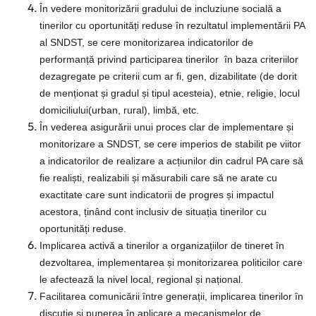
În vedere monitorizării gradului de incluziune socială a
tinerilor cu oportunități reduse în rezultatul implementării PA
al SNDST, se cere monitorizarea indicatorilor de
performanță privind participarea tinerilor în baza criteriilor
dezagregate pe criterii cum ar fi, gen, dizabilitate (de dorit
de menționat și gradul și tipul acesteia), etnie, religie, locul
domiciliului(urban, rural), limbă, etc.
În vederea asigurării unui proces clar de implementare și
monitorizare a SNDST, se cere imperios de stabilit pe viitor
a indicatorilor de realizare a acțiunilor din cadrul PA care să
fie realiști, realizabili și măsurabili care să ne arate cu
exactitate care sunt indicatorii de progres și impactul
acestora, ținând cont inclusiv de situația tinerilor cu
oportunități reduse.
Implicarea activă a tinerilor a organizațiilor de tineret în
dezvoltarea, implementarea și monitorizarea politicilor care
le afectează la nivel local, regional și național.
Facilitarea comunicării între generații, implicarea tinerilor în
discuție și punerea în aplicare a mecanismelor de