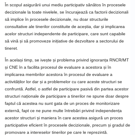
În scopul asigurării unui mediu participativ sănătos în procesele
decizionale la toate nivelele, se încurajează ca factorii decizionali
să implice în procesele decizionale, nu doar structurile
consultative ale tinerilor constituite de aceștia, dar și implicarea
acelor structuri independente de participare, care sunt capabile
să vină și să promoveze inițiative de dezvoltare a sectorului de
tineret.
În același timp, se ivește și problema privind ignoranța RNCR/MT
și CNE în a facilita procesul de evaluare a acestora și în
implicarea membrilor acestora în procesul de evaluare a
activităților lor dar și a problemelor cu care aceste structuri se
confruntă. Astfel, o astfel de participare pasivă din partea acestor
structuri naționale de participare a tinerilor ne spune doar despre
faptul că acestea nu sunt gata de un proces de monitorizare
externă, fapt ce ne pune multe întrebări privind independența
acestor structuri și maniera în care acestea asigură un proces
participative eficient în procesele decizionale, precum și gradul de
promovare a intereselor tinerilor pe care le reprezintă.