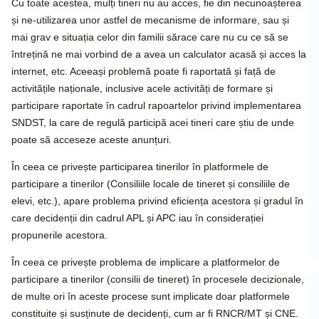
Cu toate acestea, mulți tineri nu au acces, fie din necunoașterea
și ne-utilizarea unor astfel de mecanisme de informare, sau și
mai grav e situația celor din familii sărace care nu cu ce să se
întrețină ne mai vorbind de a avea un calculator acasă și acces la
internet, etc. Aceeași problemă poate fi raportată și față de
activitățile naționale, inclusive acele activități de formare și
participare raportate în cadrul rapoartelor privind implementarea
SNDST, la care de regulă participă acei tineri care știu de unde
poate să acceseze aceste anunțuri.
În ceea ce privește participarea tinerilor în platformele de
participare a tinerilor (Consiliile locale de tineret și consiliile de
elevi, etc.), apare problema privind eficiența acestora și gradul în
care decidenții din cadrul APL și APC iau în considerației
propunerile acestora.
În ceea ce privește problema de implicare a platformelor de
participare a tinerilor (consilii de tineret) în procesele decizionale,
de multe ori în aceste procese sunt implicate doar platformele
constituite și susținute de decidenți, cum ar fi RNCR/MT și CNE.