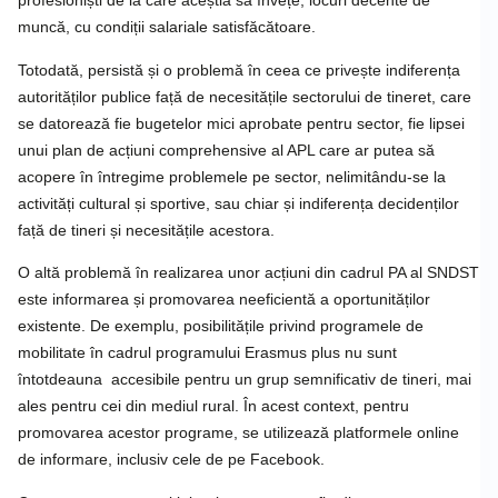
profesioniști de la care aceștia să învețe, locuri decente de
muncă, cu condiții salariale satisfăcătoare.
Totodată, persistă și o problemă în ceea ce privește indiferența
autorităților publice față de necesitățile sectorului de tineret, care
se datorează fie bugetelor mici aprobate pentru sector, fie lipsei
unui plan de acțiuni comprehensive al APL care ar putea să
acopere în întregime problemele pe sector, nelimitându-se la
activități cultural și sportive, sau chiar și indiferența decidenților
față de tineri și necesitățile acestora.
O altă problemă în realizarea unor acțiuni din cadrul PA al SNDST
este informarea și promovarea neeficientă a oportunităților
existente. De exemplu, posibilitățile privind programele de
mobilitate în cadrul programului Erasmus plus nu sunt
întotdeauna accesibile pentru un grup semnificativ de tineri, mai
ales pentru cei din mediul rural. În acest context, pentru
promovarea acestor programe, se utilizează platformele online
de informare, inclusiv cele de pe Facebook.