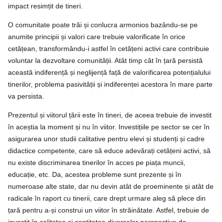
impact resimțit de tineri.
O comunitate poate trăi și conlucra armonios bazându-se pe
anumite principii și valori care trebuie valorificate în orice
cetățean, transformându-i astfel în cetățeni activi care contribuie
voluntar la dezvoltare comunității. Atât timp cât în țară persistă
această indiferență și neglijență față de valorificarea potențialului
tinerilor, problema pasivității și indiferenței acestora în mare parte
va persista.
Prezentul și viitorul țării este în tineri, de aceea trebuie de investit
în aceștia la moment și nu în viitor. Investițiile pe sector se cer în
asigurarea unor studii calitative pentru elevi și studenți și cadre
didactice competente, care să educe adevărați cetățeni activi, să
nu existe discriminarea tinerilor în acces pe piața muncii,
educație, etc. Da, acestea probleme sunt prezente și în
numeroase alte state, dar nu devin atât de proeminente și atât de
radicale în raport cu tinerii, care drept urmare aleg să plece din
țară pentru a-și construi un viitor în străinătate. Astfel, trebuie de