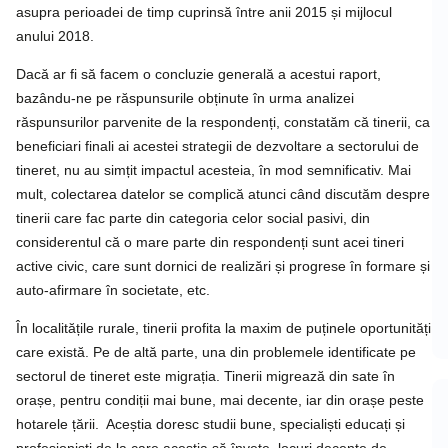
asupra perioadei de timp cuprinsă între anii 2015 și mijlocul
anului 2018.
Dacă ar fi să facem o concluzie generală a acestui raport,
bazându-ne pe răspunsurile obținute în urma analizei
răspunsurilor parvenite de la respondenți, constatăm că tinerii, ca
beneficiari finali ai acestei strategii de dezvoltare a sectorului de
tineret, nu au simțit impactul acesteia, în mod semnificativ. Mai
mult, colectarea datelor se complică atunci când discutăm despre
tinerii care fac parte din categoria celor social pasivi, din
considerentul că o mare parte din respondenți sunt acei tineri
active civic, care sunt dornici de realizări și progrese în formare și
auto-afirmare în societate, etc.
În localitățile rurale, tinerii profita la maxim de puținele oportunități
care există. Pe de altă parte, una din problemele identificate pe
sectorul de tineret este migrația. Tinerii migrează din sate în
orașe, pentru condiții mai bune, mai decente, iar din orașe peste
hotarele țării. Aceștia doresc studii bune, specialiști educați și