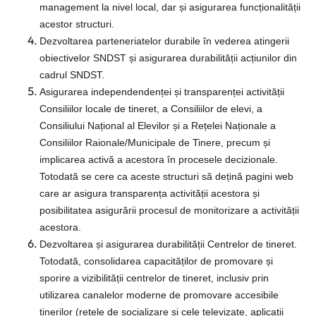
management la nivel local, dar și asigurarea funcționalității
acestor structuri.
Dezvoltarea parteneriatelor durabile în vederea atingerii
obiectivelor SNDST și asigurarea durabilității acțiunilor din
cadrul SNDST.
Asigurarea independendenței și transparenței activității
Consiliilor locale de tineret, a Consiliilor de elevi, a
Consiliului Național al Elevilor și a Rețelei Naționale a
Consiliilor Raionale/Municipale de Tinere, precum și
implicarea activă a acestora în procesele decizionale.
Totodată se cere ca aceste structuri să dețină pagini web
care ar asigura transparența activității acestora și
posibilitatea asigurării procesul de monitorizare a activității
acestora.
Dezvoltarea și asigurarea durabilității Centrelor de tineret.
Totodată, consolidarea capacităților de promovare și
sporire a vizibilității centrelor de tineret, inclusiv prin
utilizarea canalelor moderne de promovare accesibile
tinerilor (rețele de socializare și cele televizate, aplicații