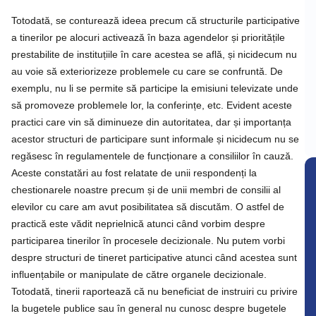
Totodată, se conturează ideea precum că structurile participative
a tinerilor pe alocuri activează în baza agendelor și prioritățile
prestabilite de instituțiile în care acestea se află, și nicidecum nu
au voie să exteriorizeze problemele cu care se confruntă. De
exemplu, nu li se permite să participe la emisiuni televizate unde
să promoveze problemele lor, la conferințe, etc. Evident aceste
practici care vin să diminueze din autoritatea, dar și importanța
acestor structuri de participare sunt informale și nicidecum nu se
regăsesc în regulamentele de funcționare a consiliilor în cauză.
Aceste constatări au fost relatate de unii respondenți la
chestionarele noastre precum și de unii membri de consilii al
elevilor cu care am avut posibilitatea să discutăm. O astfel de
practică este vădit neprielnică atunci când vorbim despre
participarea tinerilor în procesele decizionale. Nu putem vorbi
despre structuri de tineret participative atunci când acestea sunt
influențabile or manipulate de către organele decizionale.
Totodată, tinerii raportează că nu beneficiat de instruiri cu privire
la bugetele publice sau în general nu cunosc despre bugetele